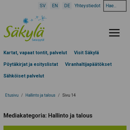
Hae
SV
EN
DE
Yhteystiedot
hakusanalla:
Menu
Kartat, vapaat tontit, palvelut
Visit Säkylä
Pöytäkirjat ja esityslistat
Viranhaltijapäätökset
Sähköiset palvelut
Etusivu
/
Hallinto ja talous
/
Sivu 14
Mediakategoria:
Hallinto ja talous