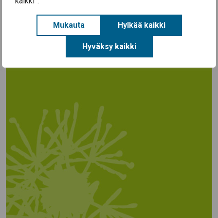
kaikki”.
Sälylä25072019-39
Mukauta
Hylkää kaikki
Hyväksy kaikki