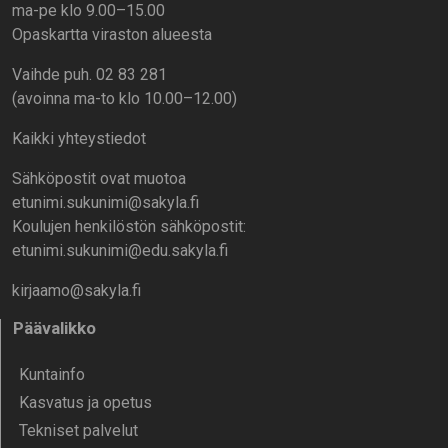
ma-pe klo 9.00–15.00
Opaskartta viraston alueesta
Vaihde puh. 02 83 281
(avoinna ma-to klo 10.00–12.00)
Kaikki yhteystiedot
Sähköpostit ovat muotoa
etunimi.sukunimi@sakyla.fi
Koulujen henkilöstön sähköpostit:
etunimi.sukunimi@edu.sakyla.fi
kirjaamo@sakyla.fi
Päävalikko
Kunta­info
Kasvatus ja opetus
Tekniset palvelut