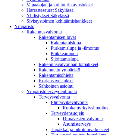
Vapaa-ajan ja kulttuurin avustukset
Harrasteseurat Säkylässä
Yhdistykset Säkylässä
Sivistystoimen kehittämishankkeet
Ympä­ristö
Rakennusvalvonta
Rakentamisen luvat
Rakentamislupa
Purkamislupa ja -ilmoitus
Poikkeaminen
Sijoittamislupa
Rakennusvalvonnan lomakkeet
Rakennettu ympäristö
Rakentamisohjeita
Korjausavustukset
Sähköinen asiointi
Ympäristöterveydenhuolto
Terveysvalvonta
Elintarvikevalvonta
Ruokamyrkytysilmoitus
Terveydensuojelu
Uimavesien valvonta
Asumisterveys
Tupakka- ja nikotiinivalmisteet
Terveysvalvonnan lomakkeet