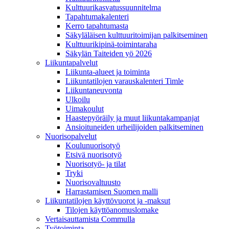
Kulttuurikasvatussuunnitelma
Tapahtumakalenteri
Kerro tapahtumasta
Säkyläläisen kulttuuritoimijan palkitseminen
Kulttuurikipinä-toimintaraha
Säkylän Taiteiden yö 2026
Liikuntapalvelut
Liikunta-alueet ja toiminta
Liikuntatilojen varauskalenteri Timle
Liikuntaneuvonta
Ulkoilu
Uimakoulut
Haastepyöräily ja muut liikuntakampanjat
Ansioituneiden urheilijoiden palkitseminen
Nuorisopalvelut
Koulunuorisotyö
Etsivä nuorisotyö
Nuorisotyö- ja tilat
Tryki
Nuorisovaltuusto
Harrastamisen Suomen malli
Liikuntatilojen käyttövuorot ja -maksut
Tilojen käyttöanomuslomake
Vertaisauttamista Commulla
Työtoiminta