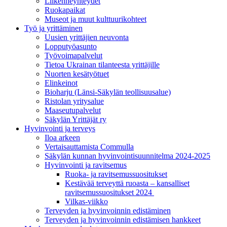
Liikenneyhteydet
Ruokapaikat
Museot ja muut kulttuurikohteet
Työ ja yrittä­minen
Uusien yrittäjien neuvonta
Lopputyöasunto
Työvoimapalvelut
Tietoa Ukrainan tilanteesta yrittäjille
Nuorten kesätyötuet
Elinkeinot
Bioharju (Länsi-Säkylän teollisuusalue)
Ristolan yritysalue
Maaseutupalvelut
Säkylän Yrittäjät ry
Hyvinvointi ja terveys
Iloa arkeen
Vertaisauttamista Commulla
Säkylän kunnan hyvinvointisuunnitelma 2024-2025
Hyvinvointi ja ravitsemus
Ruoka- ja ravitsemussuositukset
Kestävää terveyttä ruoasta – kansalliset
ravitsemussuositukset 2024
Vilkas-viikko
Terveyden ja hyvinvoinnin edistäminen
Terveyden ja hyvinvoinnin edistämisen hankkeet