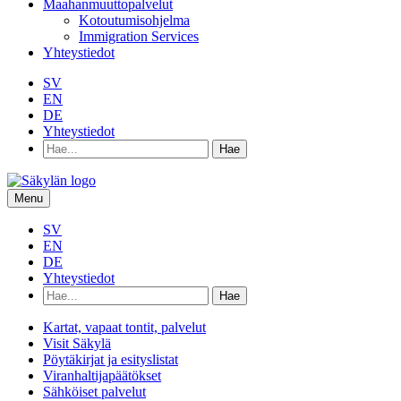
Maahanmuuttopalvelut
Kotoutumisohjelma
Immigration Services
Yhteystiedot
SV
EN
DE
Yhteystiedot
Hae
hakusanalla:
Menu
SV
EN
DE
Yhteystiedot
Hae
hakusanalla:
Kartat, vapaat tontit, palvelut
Visit Säkylä
Pöytäkirjat ja esityslistat
Viranhaltijapäätökset
Sähköiset palvelut