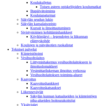
Koulukuljetus
Toisen asteen opiskelijoiden koulumatkat
Iltapäivätoiminta
Koulutapaturmat
Säkylän seudun lukio
Säkylän kansalaisopisto
Kurssit ja ilmoittautuminen
Sivistystoimen kehittämishankkeet
Köyliönjärvi – legendojen ja liikunnan
elämyskohde
Koulujen ja päiväkotien ruokalistat
Tekniset palvelut
Kiinteistötoimi
Vesihuoltolaitos
Liittymishakemus vesihuoltolaitokseen ja
ilmoituslomakkeet
Vesimittarilukeman ilmoitus verkossa
Vesihuoltolaitoksen toiminta-alueet
Kaavoitus
Kaavoitushankkeet
Kaavoituskatsaukset
Liikenneväylät
Säkylän kunnan katualueiden ja kiinteistöjen
piha-alueiden hoitourakoitsijat
Yksityistiet