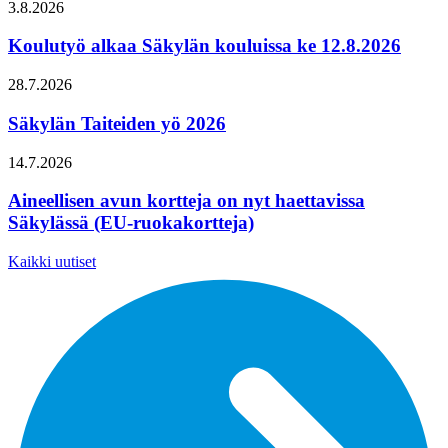
3.8.2026
Koulutyö alkaa Säkylän kouluissa ke 12.8.2026
28.7.2026
Säkylän Taiteiden yö 2026
14.7.2026
Aineellisen avun kortteja on nyt haettavissa
Säkylässä (EU-ruokakortteja)
Kaikki uutiset