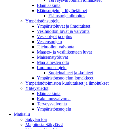
Terveysvalvonnan lomakkeet
Eläinlääkintä
Eläinsuojelu ja löytöeläimet
Eläinsuojeluilmoitus
Ympäristönsuojelu
Ympäristöluvat ja ilmoitukset
Vesihuollon luvat ja valvonta
Vesistötyöt ja ojitus
Vesiensuojelu
Jätehuollon valvonta
Maasto- ja vesiliikenteen luvat
Maisematyöluvat
Maa-ainesten otto
Luonnonsuojelu
Suojelualueet ja -kohteet
Ympäristönsuojelun lomakkeet
Ympäristötoimiston kuulutukset ja ilmoitukset
Yhteystiedot
Eläinlääkintä
Rakennusvalvonta
Terveysvalvonta
Ympäristönsuojelu
Mat­kailu
Säkylän tori
Majoitusta Säkylässä