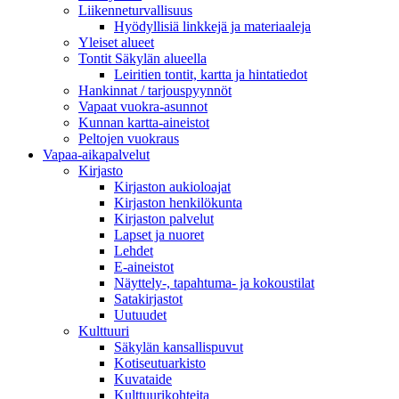
Liikenneturvallisuus
Hyödyllisiä linkkejä ja materiaaleja
Yleiset alueet
Tontit Säkylän alueella
Leiritien tontit, kartta ja hintatiedot
Hankinnat / tarjouspyynnöt
Vapaat vuokra-asunnot
Kunnan kartta-aineistot
Peltojen vuokraus
Vapaa-aika­palvelut
Kirjasto
Kirjaston aukioloajat
Kirjaston henkilökunta
Kirjaston palvelut
Lapset ja nuoret
Lehdet
E-aineistot
Näyttely-, tapahtuma- ja kokoustilat
Satakirjastot
Uutuudet
Kulttuuri
Säkylän kansallispuvut
Kotiseutuarkisto
Kuvataide
Kulttuurikohteita