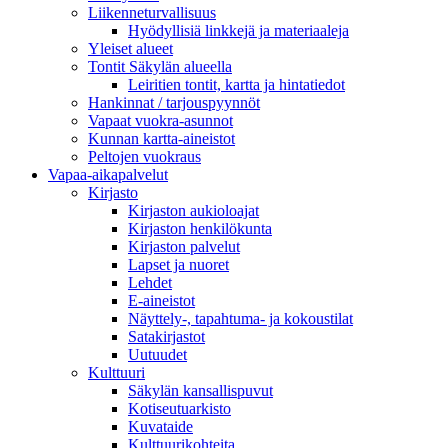
Liikenneturvallisuus
Hyödyllisiä linkkejä ja materiaaleja
Yleiset alueet
Tontit Säkylän alueella
Leiritien tontit, kartta ja hintatiedot
Hankinnat / tarjouspyynnöt
Vapaat vuokra-asunnot
Kunnan kartta-aineistot
Peltojen vuokraus
Vapaa-aika­palvelut
Kirjasto
Kirjaston aukioloajat
Kirjaston henkilökunta
Kirjaston palvelut
Lapset ja nuoret
Lehdet
E-aineistot
Näyttely-, tapahtuma- ja kokoustilat
Satakirjastot
Uutuudet
Kulttuuri
Säkylän kansallispuvut
Kotiseutuarkisto
Kuvataide
Kulttuurikohteita