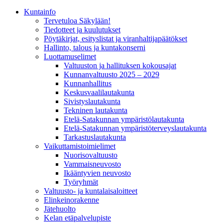
Kunta­info
Tervetuloa Säkylään!
Tiedotteet ja kuulutukset
Pöytäkirjat, esityslistat ja viranhaltijapäätökset
Hallinto, talous ja kuntakonserni
Luottamuselimet
Valtuuston ja hallituksen kokousajat
Kunnanvaltuusto 2025 – 2029
Kunnanhallitus
Keskusvaalilautakunta
Sivistyslautakunta
Tekninen lautakunta
Etelä-Satakunnan ympäristölautakunta
Etelä-Satakunnan ympäristöterveyslautakunta
Tarkastuslautakunta
Vaikuttamistoimielimet
Nuorisovaltuusto
Vammaisneuvosto
Ikääntyvien neuvosto
Työryhmät
Valtuusto- ja kuntalaisaloitteet
Elinkeinorakenne
Jätehuolto
Kelan etäpalvelupiste