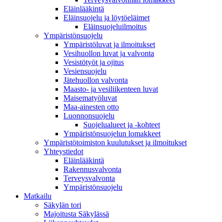
Eläinlääkintä
Eläinsuojelu ja löytöeläimet
Eläinsuojeluilmoitus
Ympäristönsuojelu
Ympäristöluvat ja ilmoitukset
Vesihuollon luvat ja valvonta
Vesistötyöt ja ojitus
Vesiensuojelu
Jätehuollon valvonta
Maasto- ja vesiliikenteen luvat
Maisematyöluvat
Maa-ainesten otto
Luonnonsuojelu
Suojelualueet ja -kohteet
Ympäristönsuojelun lomakkeet
Ympäristötoimiston kuulutukset ja ilmoitukset
Yhteystiedot
Eläinlääkintä
Rakennusvalvonta
Terveysvalvonta
Ympäristönsuojelu
Mat­kailu
Säkylän tori
Majoitusta Säkylässä