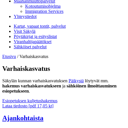
Maahanmuuttopalvelut
Kotoutumisohjelma
Immigration Services
Yhteystiedot
Kartat, vapaat tontit, palvelut
Visit Säkylä
Pöytäkirjat ja esityslistat
Viranhaltijapäätökset
Sähköiset palvelut
Etusivu
/
Varhaiskasvatus
Varhaiskasvatus
Säkylän kunnan varhaiskasvatuksen
Päikystä
löytyvät mm.
hakemus varhaiskasvatukseen
ja
sähköinen ilmoittauminen
esiopetukseen
.
Esiopetuksen kuljetushakemus
Lataa tiedosto
[pdf 17,05 kt]
Ajankohtaista