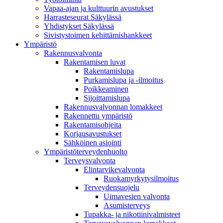
Vapaa-ajan ja kulttuurin avustukset
Harrasteseurat Säkylässä
Yhdistykset Säkylässä
Sivistystoimen kehittämishankkeet
Ympä­ristö
Rakennusvalvonta
Rakentamisen luvat
Rakentamislupa
Purkamislupa ja -ilmoitus
Poikkeaminen
Sijoittamislupa
Rakennusvalvonnan lomakkeet
Rakennettu ympäristö
Rakentamisohjeita
Korjausavustukset
Sähköinen asiointi
Ympäristöterveydenhuolto
Terveysvalvonta
Elintarvikevalvonta
Ruokamyrkytysilmoitus
Terveydensuojelu
Uimavesien valvonta
Asumisterveys
Tupakka- ja nikotiinivalmisteet