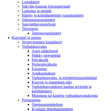
Lomakkeet
Säkylän kunnan logomateriaali
Laskutus ja perintä
Häiriö- ja kriisitilanteisiin varautuminen
Sidonnaisuusrekisteri
Saavutettavuusseloste
Tietosuoja
Tietosuojaselosteet
Kasvatus ja opetus
Sivistystoimen lomakkeet
Varhaiskasvatus
Asioi sähköisesti
Päikky-järjestelmä
Päiväkodit
Perhepäivähoito
Esiopetus
Asiakasmaksut
Varhaiskasvatus- ja esiopetussuunnitelmat
Kasvun ja oppimisen tuki
Varhaiskasvatuksen laadun arviointi ja
kehittäminen
Muistutus tai kantelu varhaiskasvatuksesta
Perusopetus
Opetussuunnitelmat
Kouluun ilmoittautuminen