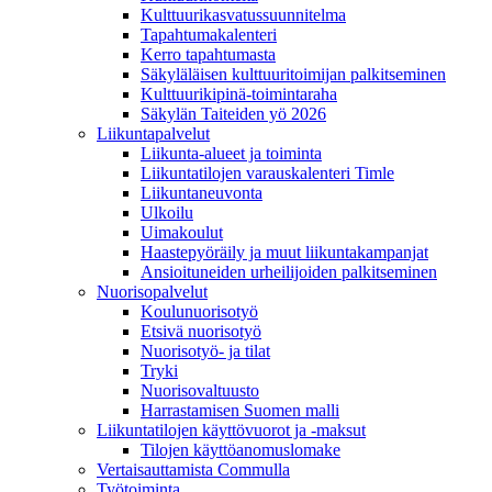
Kulttuurikasvatussuunnitelma
Tapahtumakalenteri
Kerro tapahtumasta
Säkyläläisen kulttuuritoimijan palkitseminen
Kulttuurikipinä-toimintaraha
Säkylän Taiteiden yö 2026
Liikuntapalvelut
Liikunta-alueet ja toiminta
Liikuntatilojen varauskalenteri Timle
Liikuntaneuvonta
Ulkoilu
Uimakoulut
Haastepyöräily ja muut liikuntakampanjat
Ansioituneiden urheilijoiden palkitseminen
Nuorisopalvelut
Koulunuorisotyö
Etsivä nuorisotyö
Nuorisotyö- ja tilat
Tryki
Nuorisovaltuusto
Harrastamisen Suomen malli
Liikuntatilojen käyttövuorot ja -maksut
Tilojen käyttöanomuslomake
Vertaisauttamista Commulla
Työtoiminta