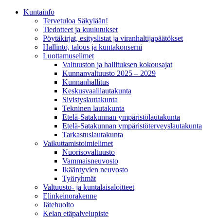
Kunta­info
Tervetuloa Säkylään!
Tiedotteet ja kuulutukset
Pöytäkirjat, esityslistat ja viranhaltijapäätökset
Hallinto, talous ja kuntakonserni
Luottamuselimet
Valtuuston ja hallituksen kokousajat
Kunnanvaltuusto 2025 – 2029
Kunnanhallitus
Keskusvaalilautakunta
Sivistyslautakunta
Tekninen lautakunta
Etelä-Satakunnan ympäristölautakunta
Etelä-Satakunnan ympäristöterveyslautakunta
Tarkastuslautakunta
Vaikuttamistoimielimet
Nuorisovaltuusto
Vammaisneuvosto
Ikääntyvien neuvosto
Työryhmät
Valtuusto- ja kuntalaisaloitteet
Elinkeinorakenne
Jätehuolto
Kelan etäpalvelupiste