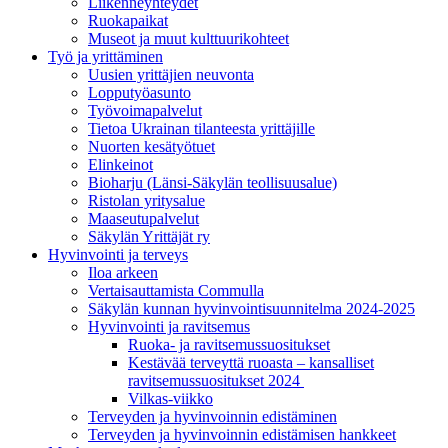
Liikenneyhteydet
Ruokapaikat
Museot ja muut kulttuurikohteet
Työ ja yrittä­minen
Uusien yrittäjien neuvonta
Lopputyöasunto
Työvoimapalvelut
Tietoa Ukrainan tilanteesta yrittäjille
Nuorten kesätyötuet
Elinkeinot
Bioharju (Länsi-Säkylän teollisuusalue)
Ristolan yritysalue
Maaseutupalvelut
Säkylän Yrittäjät ry
Hyvinvointi ja terveys
Iloa arkeen
Vertaisauttamista Commulla
Säkylän kunnan hyvinvointisuunnitelma 2024-2025
Hyvinvointi ja ravitsemus
Ruoka- ja ravitsemussuositukset
Kestävää terveyttä ruoasta – kansalliset
ravitsemussuositukset 2024
Vilkas-viikko
Terveyden ja hyvinvoinnin edistäminen
Terveyden ja hyvinvoinnin edistämisen hankkeet