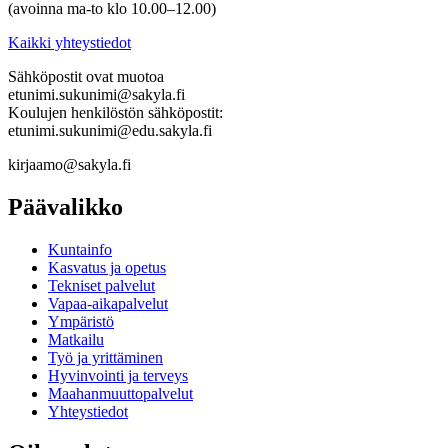
(avoinna ma-to klo 10.00–12.00)
Kaikki yhteystiedot
Sähköpostit ovat muotoa
etunimi.sukunimi@sakyla.fi
Koulujen henkilöstön sähköpostit:
etunimi.sukunimi@edu.sakyla.fi
kirjaamo@sakyla.fi
Päävalikko
Kunta­info
Kasvatus ja opetus
Tekniset palvelut
Vapaa-aika­palvelut
Ympä­ristö
Mat­kailu
Työ ja yrittä­minen
Hyvinvointi ja terveys
Maahanmuuttopalvelut
Yhteystiedot