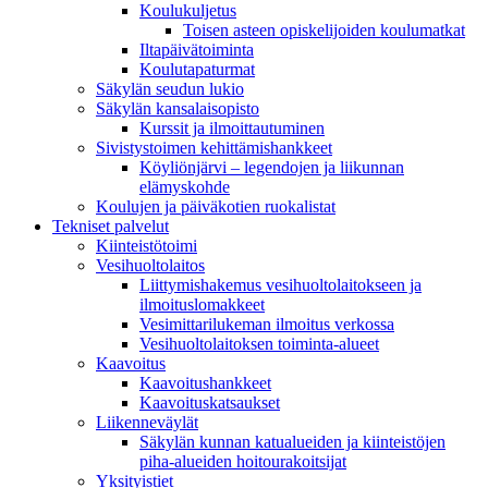
Koulukuljetus
Toisen asteen opiskelijoiden koulumatkat
Iltapäivätoiminta
Koulutapaturmat
Säkylän seudun lukio
Säkylän kansalaisopisto
Kurssit ja ilmoittautuminen
Sivistystoimen kehittämishankkeet
Köyliönjärvi – legendojen ja liikunnan
elämyskohde
Koulujen ja päiväkotien ruokalistat
Tekniset palvelut
Kiinteistötoimi
Vesihuoltolaitos
Liittymishakemus vesihuoltolaitokseen ja
ilmoituslomakkeet
Vesimittarilukeman ilmoitus verkossa
Vesihuoltolaitoksen toiminta-alueet
Kaavoitus
Kaavoitushankkeet
Kaavoituskatsaukset
Liikenneväylät
Säkylän kunnan katualueiden ja kiinteistöjen
piha-alueiden hoitourakoitsijat
Yksityistiet