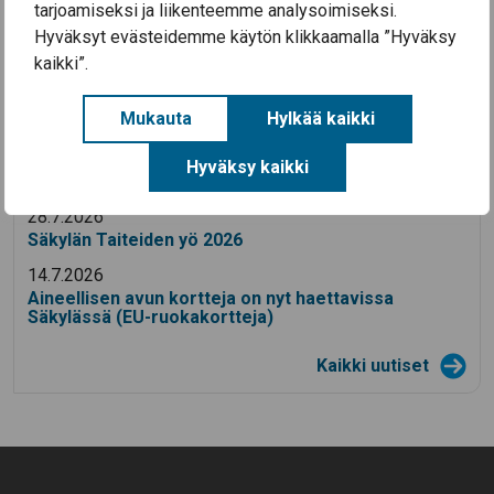
tarjoamiseksi ja liikenteemme analysoimiseksi.
Hyväksyt evästeidemme käytön klikkaamalla ”Hyväksy
kaikki”.
Ajankohtaista
Mukauta
Hylkää kaikki
3.8.2026
Hyväksy kaikki
Koulutyö alkaa Säkylän kouluissa ke 12.8.2026
28.7.2026
Säkylän Taiteiden yö 2026
14.7.2026
Aineellisen avun kortteja on nyt haettavissa
Säkylässä (EU-ruokakortteja)
Kaikki uutiset