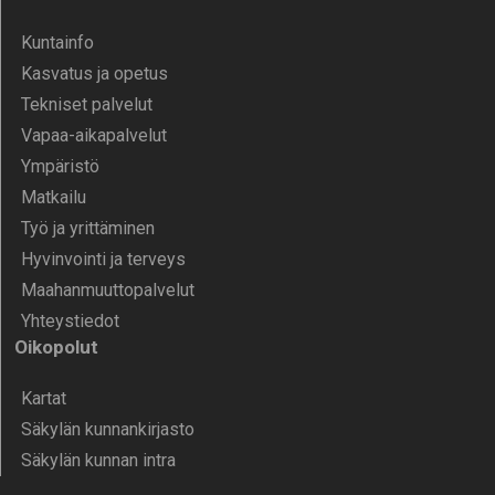
Kunta­info
Kasvatus ja opetus
Tekniset palvelut
Vapaa-aika­palvelut
Ympä­ristö
Mat­kailu
Työ ja yrittä­minen
Hyvinvointi ja terveys
Maahanmuuttopalvelut
Yhteystiedot
Oikopolut
Kartat
Säkylän kunnankirjasto
Säkylän kunnan intra