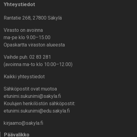
Yhteystiedot
Rantatie 268, 27800 Säkylä
Virasto on avoinna
ma-pe klo 9.00–15.00
Opaskartta viraston alueesta
Vaihde puh. 02 83 281
(avoinna ma-to klo 10.00–12.00)
Kaikki yhteystiedot
Sähköpostit ovat muotoa
etunimi.sukunimi@sakyla.fi
Koulujen henkilöstön sähköpostit:
etunimi.sukunimi@edu.sakyla.fi
kirjaamo@sakyla.fi
Päävalikko