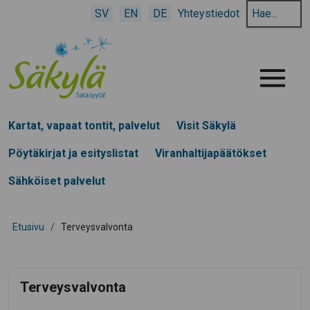
Hae
SV
EN
DE
Yhteystiedot
hakusanalla:
Menu
Kartat, vapaat tontit, palvelut
Visit Säkylä
Pöytäkirjat ja esityslistat
Viranhaltijapäätökset
Sähköiset palvelut
Etusivu
/
Terveysvalvonta
Terveysvalvonta