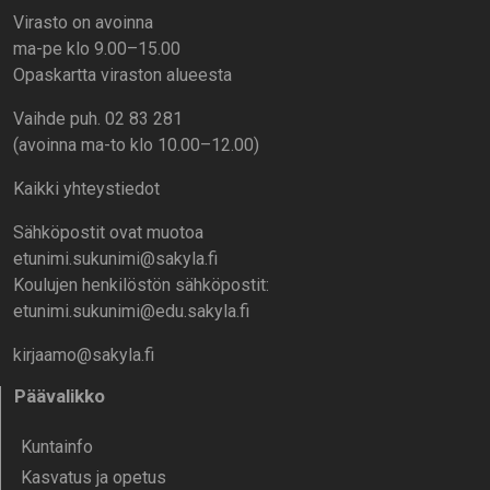
Virasto on avoinna
ma-pe klo 9.00–15.00
Opaskartta viraston alueesta
Vaihde puh. 02 83 281
(avoinna ma-to klo 10.00–12.00)
Kaikki yhteystiedot
Sähköpostit ovat muotoa
etunimi.sukunimi@sakyla.fi
Koulujen henkilöstön sähköpostit:
etunimi.sukunimi@edu.sakyla.fi
kirjaamo@sakyla.fi
Päävalikko
Kunta­info
Kasvatus ja opetus