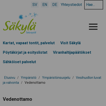
Hae
SV
EN
DE
Yhteystiedot
hakusanalla:
Menu
Kartat, vapaat tontit, palvelut
Visit Säkylä
Pöytäkirjat ja esityslistat
Viranhaltijapäätökset
Sähköiset palvelut
Etusivu
/
Ympäristö
/
Ympäristönsuojelu
/
Vesihuollon luvat
ja valvonta
/
Vedenottamo
Vedenottamo