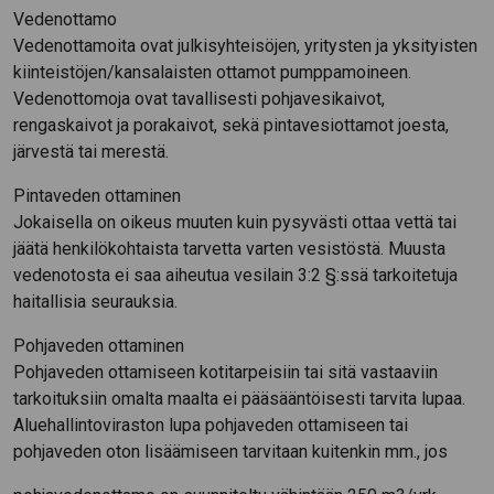
Vedenottamo
Vedenottamoita ovat julkisyhteisöjen, yritysten ja yksityisten
kiinteistöjen/kansalaisten ottamot pumppamoineen.
Vedenottomoja ovat tavallisesti pohjavesikaivot,
rengaskaivot ja porakaivot, sekä pintavesiottamot joesta,
järvestä tai merestä.
Pintaveden ottaminen
Jokaisella on oikeus muuten kuin pysyvästi ottaa vettä tai
jäätä henkilökohtaista tarvetta varten vesistöstä. Muusta
vedenotosta ei saa aiheutua vesilain 3:2 §:ssä tarkoitetuja
haitallisia seurauksia.
Pohjaveden ottaminen
Pohjaveden ottamiseen kotitarpeisiin tai sitä vastaaviin
tarkoituksiin omalta maalta ei pääsääntöisesti tarvita lupaa.
Aluehallintoviraston lupa pohjaveden ottamiseen tai
pohjaveden oton lisäämiseen tarvitaan kuitenkin mm., jos