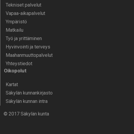
Tekniset palvelut
Vapaa-aika­palvelut
Ympä­ristö
Mat­kailu
Työ ja yrittä­minen
Hyvinvointi ja terveys
Maahanmuuttopalvelut
Yhteystiedot
Oikopolut
Kartat
Säkylän kunnankirjasto
Säkylän kunnan intra
© 2017 Säkylän kunta