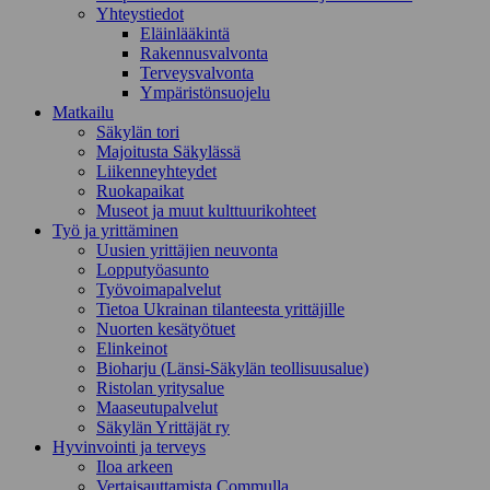
Yhteystiedot
Eläinlääkintä
Rakennusvalvonta
Terveysvalvonta
Ympäristönsuojelu
Mat­kailu
Säkylän tori
Majoitusta Säkylässä
Liikenneyhteydet
Ruokapaikat
Museot ja muut kulttuurikohteet
Työ ja yrittä­minen
Uusien yrittäjien neuvonta
Lopputyöasunto
Työvoimapalvelut
Tietoa Ukrainan tilanteesta yrittäjille
Nuorten kesätyötuet
Elinkeinot
Bioharju (Länsi-Säkylän teollisuusalue)
Ristolan yritysalue
Maaseutupalvelut
Säkylän Yrittäjät ry
Hyvinvointi ja terveys
Iloa arkeen
Vertaisauttamista Commulla