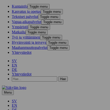
Kunta­info
Toggle menu
Kasvatus ja opetus
Toggle menu
Tekniset palvelut
Toggle menu
Vapaa-aika­palvelut
Toggle menu
Ympä­ristö
Toggle menu
Mat­kailu
Toggle menu
Työ ja yrittä­minen
Toggle menu
Hyvinvointi ja terveys
Toggle menu
Maahanmuuttopalvelut
Toggle menu
Yhteystiedot
SV
EN
DE
Yhteystiedot
Hae
hakusanalla:
Menu
SV
EN
DE