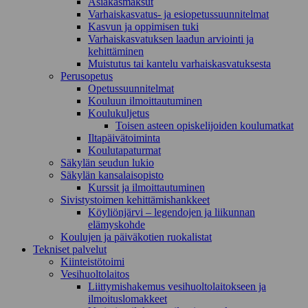
Asiakasmaksut
Varhaiskasvatus- ja esiopetussuunnitelmat
Kasvun ja oppimisen tuki
Varhaiskasvatuksen laadun arviointi ja
kehittäminen
Muistutus tai kantelu varhaiskasvatuksesta
Perusopetus
Opetussuunnitelmat
Kouluun ilmoittautuminen
Koulukuljetus
Toisen asteen opiskelijoiden koulumatkat
Iltapäivätoiminta
Koulutapaturmat
Säkylän seudun lukio
Säkylän kansalaisopisto
Kurssit ja ilmoittautuminen
Sivistystoimen kehittämishankkeet
Köyliönjärvi – legendojen ja liikunnan
elämyskohde
Koulujen ja päiväkotien ruokalistat
Tekniset palvelut
Kiinteistötoimi
Vesihuoltolaitos
Liittymishakemus vesihuoltolaitokseen ja
ilmoituslomakkeet