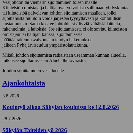
Vesijohdon tai viemärin sijoittaminen toisen maalle
Kiinteistön omistaja ja haltija ovat velvollisia sallimaan yhdyskuntaa
tai kiinteistöä palvelevan johdon sijoittamisen maalleen, jollei
sijoittamista muutoin voida järjestää tyydyttävästi ja kohtuullisin
kustannuksin. Sama koskee johtohin sisältyviä vähäisiä laitteita,
rakennelmia ja laitoksia. Jos sijoittamisesta ei ole sovittu kiinteistön
omistajan tai haltijan kanssa, sijoittamisesta
päättää rakennusvalvontaan tehdyn hakemuksen
jälkeen Pyhäjärviseudun ympäristölautakunta.
Mikäli johdon sijoittamista ratkaistaan useamman kunnan alueella,
ratkaisee sijoittamisasian Aluehallintovirasto.
Johdon sijoittaminen vesialueelle
Ajankohtaista
3.8.2026
Koulutyö alkaa Säkylän kouluissa ke 12.8.2026
28.7.2026
Säkylän Taiteiden yö 2026