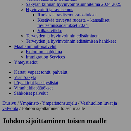
Säkylän kunnan hyvinvointisuunnitelma 2024-2025
Hyvinvointi ja ravitsemus
Ruoka- ja ravitsemussuositukset
Kestävää terveyttä ruoasta – kansalliset
ravitsemussuositukset 2024
Vilkas-viikko
Terveyden ja hyvinvoinnin edistäminen
Terveyden ja hyvinvoinnin edistämisen hankkeet
Maahanmuuttopalvelut
Kotoutumisohjelma
Immigration Services
Yhteystiedot
Kartat, vapaat tontit, palvelut
Visit Säkylä
Pöytäkirjat ja esityslistat
Viranhaltijapäätökset
Sähköiset palvelut
Etusivu
/
Ympäristö
/
Ympäristönsuojelu
/
Vesihuollon luvat ja
valvonta
/
Johdon sijoittaminen toisen maalle
Johdon sijoittaminen toisen maalle