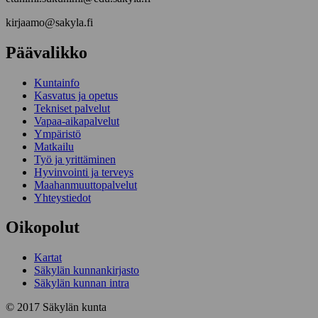
kirjaamo@sakyla.fi
Päävalikko
Kunta­info
Kasvatus ja opetus
Tekniset palvelut
Vapaa-aika­palvelut
Ympä­ristö
Mat­kailu
Työ ja yrittä­minen
Hyvinvointi ja terveys
Maahanmuuttopalvelut
Yhteystiedot
Oikopolut
Kartat
Säkylän kunnankirjasto
Säkylän kunnan intra
© 2017 Säkylän kunta