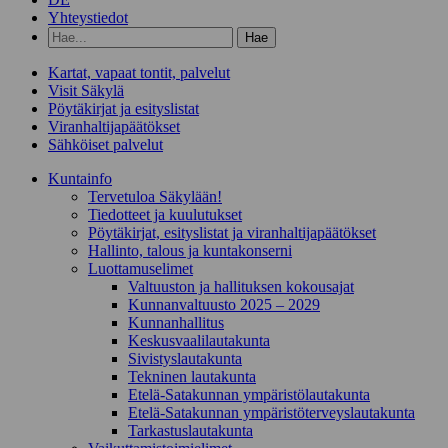
Yhteystiedot
Hae
hakusanalla:
Kartat, vapaat tontit, palvelut
Visit Säkylä
Pöytäkirjat ja esityslistat
Viranhaltijapäätökset
Sähköiset palvelut
Kunta­info
Tervetuloa Säkylään!
Tiedotteet ja kuulutukset
Pöytäkirjat, esityslistat ja viranhaltijapäätökset
Hallinto, talous ja kuntakonserni
Luottamuselimet
Valtuuston ja hallituksen kokousajat
Kunnanvaltuusto 2025 – 2029
Kunnanhallitus
Keskusvaalilautakunta
Sivistyslautakunta
Tekninen lautakunta
Etelä-Satakunnan ympäristölautakunta
Etelä-Satakunnan ympäristöterveyslautakunta
Tarkastuslautakunta