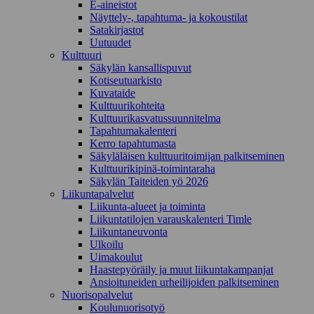
E-aineistot
Näyttely-, tapahtuma- ja kokoustilat
Satakirjastot
Uutuudet
Kulttuuri
Säkylän kansallispuvut
Kotiseutuarkisto
Kuvataide
Kulttuurikohteita
Kulttuurikasvatussuunnitelma
Tapahtumakalenteri
Kerro tapahtumasta
Säkyläläisen kulttuuritoimijan palkitseminen
Kulttuurikipinä-toimintaraha
Säkylän Taiteiden yö 2026
Liikuntapalvelut
Liikunta-alueet ja toiminta
Liikuntatilojen varauskalenteri Timle
Liikuntaneuvonta
Ulkoilu
Uimakoulut
Haastepyöräily ja muut liikuntakampanjat
Ansioituneiden urheilijoiden palkitseminen
Nuorisopalvelut
Koulunuorisotyö