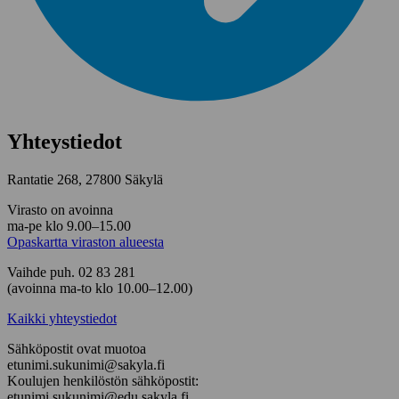
Yhteystiedot
Rantatie 268, 27800 Säkylä
Virasto on avoinna
ma-pe klo 9.00–15.00
Opaskartta viraston alueesta
Vaihde puh. 02 83 281
(avoinna ma-to klo 10.00–12.00)
Kaikki yhteystiedot
Sähköpostit ovat muotoa
etunimi.sukunimi@sakyla.fi
Koulujen henkilöstön sähköpostit:
etunimi.sukunimi@edu.sakyla.fi