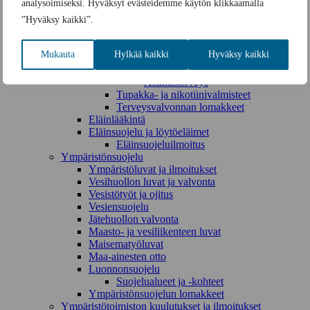
analysoimiseksi. Hyväksyt evästeidemme käytön klikkaamalla
Ympäristöterveydenhuolto
Terveysvalvonta
”Hyväksy kaikki”.
Elintarvikevalvonta
Ruokamyrkytysilmoitus
Mukauta
Hylkää kaikki
Hyväksy kaikki
Terveydensuojelu
Uimavesien valvonta
Asumisterveys
Tupakka- ja nikotiinivalmisteet
Terveysvalvonnan lomakkeet
Eläinlääkintä
Eläinsuojelu ja löytöeläimet
Eläinsuojeluilmoitus
Ympäristönsuojelu
Ympäristöluvat ja ilmoitukset
Vesihuollon luvat ja valvonta
Vesistötyöt ja ojitus
Vesiensuojelu
Jätehuollon valvonta
Maasto- ja vesiliikenteen luvat
Maisematyöluvat
Maa-ainesten otto
Luonnonsuojelu
Suojelualueet ja -kohteet
Ympäristönsuojelun lomakkeet
Ympäristötoimiston kuulutukset ja ilmoitukset