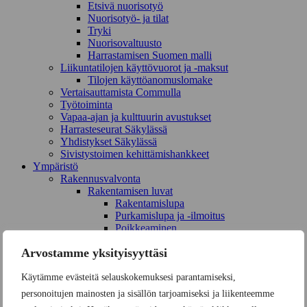
Etsivä nuorisotyö
Nuorisotyö- ja tilat
Tryki
Nuorisovaltuusto
Harrastamisen Suomen malli
Liikuntatilojen käyttövuorot ja -maksut
Tilojen käyttöanomuslomake
Vertaisauttamista Commulla
Työtoiminta
Vapaa-ajan ja kulttuurin avustukset
Harrasteseurat Säkylässä
Yhdistykset Säkylässä
Sivistystoimen kehittämishankkeet
Ympä­ristö
Rakennusvalvonta
Rakentamisen luvat
Rakentamislupa
Purkamislupa ja -ilmoitus
Poikkeaminen
Sijoittamislupa
Arvostamme yksityisyyttäsi
Rakennusvalvonnan lomakkeet
Rakennettu ympäristö
Rakentamisohjeita
Käytämme evästeitä selauskokemuksesi parantamiseksi,
Korjausavustukset
personoitujen mainosten ja sisällön tarjoamiseksi ja liikenteemme
Sähköinen asiointi