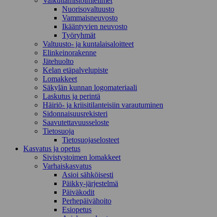
Vaikuttamistoimielimet
Nuorisovaltuusto
Vammaisneuvosto
Ikääntyvien neuvosto
Työryhmät
Valtuusto- ja kuntalaisaloitteet
Elinkeinorakenne
Jätehuolto
Kelan etäpalvelupiste
Lomakkeet
Säkylän kunnan logomateriaali
Laskutus ja perintä
Häiriö- ja kriisitilanteisiin varautuminen
Sidonnaisuusrekisteri
Saavutettavuusseloste
Tietosuoja
Tietosuojaselosteet
Kasvatus ja opetus
Sivistystoimen lomakkeet
Varhaiskasvatus
Asioi sähköisesti
Päikky-järjestelmä
Päiväkodit
Perhepäivähoito
Esiopetus