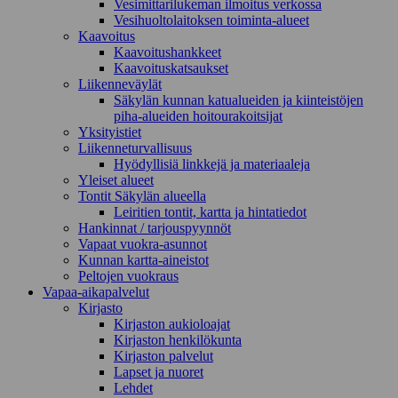
Vesimittarilukeman ilmoitus verkossa
Vesihuoltolaitoksen toiminta-alueet
Kaavoitus
Kaavoitushankkeet
Kaavoituskatsaukset
Liikenneväylät
Säkylän kunnan katualueiden ja kiinteistöjen
piha-alueiden hoitourakoitsijat
Yksityistiet
Liikenneturvallisuus
Hyödyllisiä linkkejä ja materiaaleja
Yleiset alueet
Tontit Säkylän alueella
Leiritien tontit, kartta ja hintatiedot
Hankinnat / tarjouspyynnöt
Vapaat vuokra-asunnot
Kunnan kartta-aineistot
Peltojen vuokraus
Vapaa-aika­palvelut
Kirjasto
Kirjaston aukioloajat
Kirjaston henkilökunta
Kirjaston palvelut
Lapset ja nuoret
Lehdet