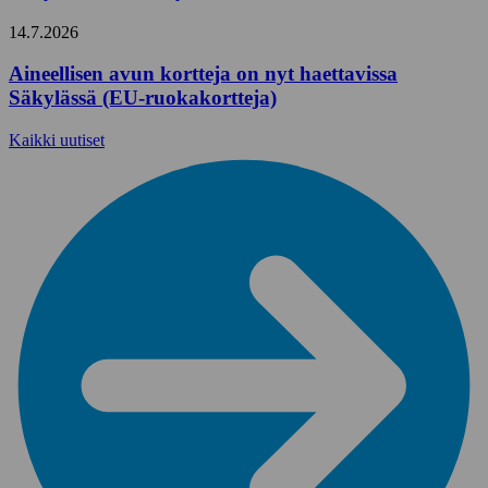
14.7.2026
Aineellisen avun kortteja on nyt haettavissa
Säkylässä (EU-ruokakortteja)
Kaikki uutiset