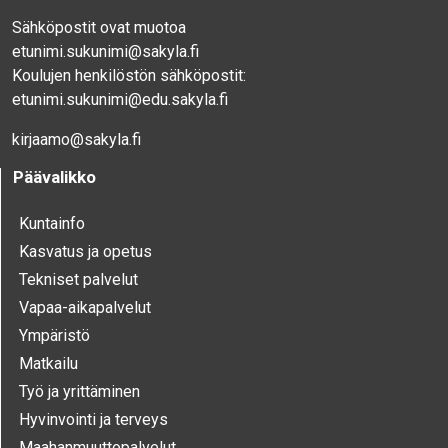
Sähköpostit ovat muotoa
etunimi.sukunimi@sakyla.fi
Koulujen henkilöstön sähköpostit:
etunimi.sukunimi@edu.sakyla.fi
kirjaamo@sakyla.fi
Päävalikko
Kunta­info
Kasvatus ja opetus
Tekniset palvelut
Vapaa-aika­palvelut
Ympä­ristö
Mat­kailu
Työ ja yrittä­minen
Hyvinvointi ja terveys
Maahanmuuttopalvelut