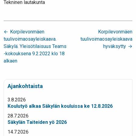
Tekninen lautakunta
Artikkelien
Korpilevonmäen
Korpilevonmäen
selaus
tuulivoimaosayleiskaava.
tuulivoimaosayleiskaava
Säkylä. Yleisötilaisuus Teams
hyväksytty
-kokouksena 9.2.2022 klo 18
alkaen
Ajankohtaista
3.8.2026
Koulutyö alkaa Säkylän kouluissa ke 12.8.2026
28.7.2026
Säkylän Taiteiden yö 2026
14.7.2026