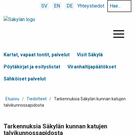
Hae
SV
EN
DE
Yhteystiedot
hakusanalla:
Menu
Kartat, vapaat tontit, palvelut
Visit Säkylä
Pöytäkirjat ja esityslistat
Viranhaltijapäätökset
Sähköiset palvelut
Etusivu
/
Tiedotteet
/
Tarkennuksia Säkylän kunnan katujen
talvikunnossapidosta
Tarkennuksia Säkylän kunnan katujen
talvikunnossapidosta