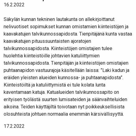
16.2.2022
Säkylän kunnan tekninen lautakunta on allekirjoittanut
nelivuotiset sopimukset kunnan omistamien kiinteistöjen ja
kaavakatujen talvikunnossapidosta. Tienpitäjänä kunta vastaa
kaavakatujen pituussuuntaisten ajoratojen
talvikunnossapidosta. Kiinteistöjen omistajien tulee
huolehtia kiinteistöille johtavien katuliittymien
talvikunnossapidosta. Tienpitäjän ja kiinteistöjen omistajien
puhtaanapidon vastuurajoja käsitellään laissa: ”Laki kadun ja
eräiden yleisten alueiden kunnossa- ja puhtaanapidosta”.
Kiinteistöiltä ja katuliittymistä ei tule kolata lunta
kaventamaan katuja. Katualueiden talvikunnossapito on
erityisen työlästä suurten lumisateiden ja säänvaihteluiden
aikoina. Teiden käyttäjiltä toivotaan nyt poikkeuksellisista
olosuhteista johtuen normaalia enemmän kärsivällisyyttä.
17.2.2022