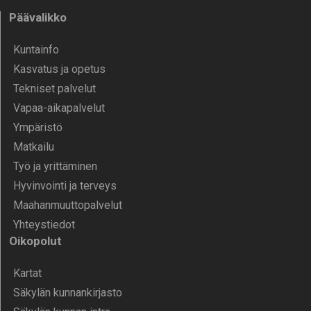
Päävalikko
Kunta­info
Kasvatus ja opetus
Tekniset palvelut
Vapaa-aika­palvelut
Ympä­ristö
Mat­kailu
Työ ja yrittä­minen
Hyvinvointi ja terveys
Maahanmuuttopalvelut
Yhteystiedot
Oikopolut
Kartat
Säkylän kunnankirjasto