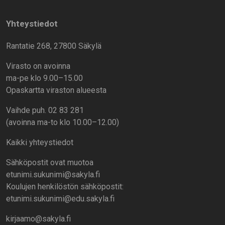
Yhteystiedot
Rantatie 268, 27800 Säkylä
Virasto on avoinna
ma-pe klo 9.00–15.00
Opaskartta viraston alueesta
Vaihde puh. 02 83 281
(avoinna ma-to klo 10.00–12.00)
Kaikki yhteystiedot
Sähköpostit ovat muotoa
etunimi.sukunimi@sakyla.fi
Koulujen henkilöstön sähköpostit:
etunimi.sukunimi@edu.sakyla.fi
kirjaamo@sakyla.fi