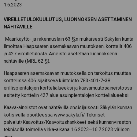
1.6.2023
VIREILLETULOKUULUTUS, LUONNOKSEN ASETTAMINEN
NÄHTÄVILLE
Maankäyttö- ja rakennuslain 63 §:n mukaisesti Säkylän kunta
ilmoittaa Haapsaaren asemakaavan muutoksen, korttelit 406
ja 427 vireilletulosta. Aineisto asetetaan luonnoksena
nähtäville (MRL 62 §).
Haapsaaren asemakaavan muutoksella on tarkoitus muuttaa
korttelissa 406 sijaitseva kiinteistö 783-401-7-38
erillispientalojen korttelialueeksi ja kaavamuutosaineistossa
esitetty korttelin 427 alue asuinpientalojen korttelialueeksi.
Kaava-aineistot ovat nähtävillä ensisijaisesti Säkylän kunnan
kotisivulla osoitteessa www.sakyla.fi/ Tekniset
palvelut/Kaavoitus/Kaavoitushankkeet sekä kunnanviraston
teknisellä toimella virka-aikana 1.6.2023–16.7.2023 välisen
ajan.