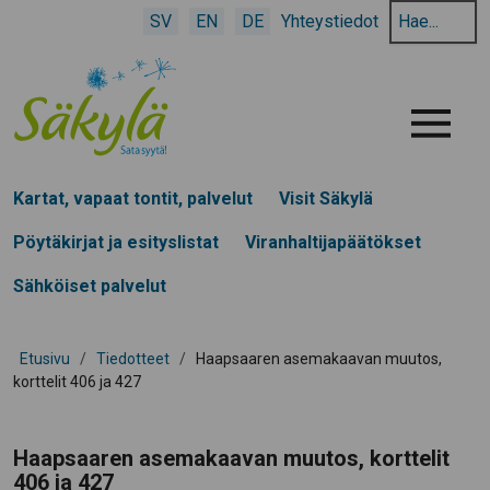
Hae
SV
EN
DE
Yhteystiedot
hakusanalla:
Menu
Kartat, vapaat tontit, palvelut
Visit Säkylä
Pöytäkirjat ja esityslistat
Viranhaltijapäätökset
Sähköiset palvelut
Etusivu
/
Tiedotteet
/
Haapsaaren asemakaavan muutos,
korttelit 406 ja 427
Haapsaaren asemakaavan muutos, korttelit
406 ja 427