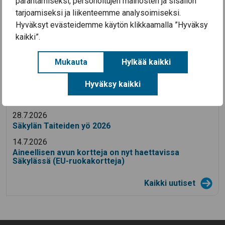
määräaikaiseen tehtävään
parantamiseksi, personoitujen mainosten ja sisällön
1.8.2023-31.7.2024 (hakua
tarjoamiseksi ja liikenteemme analysoimiseksi.
jatkettu)
Hyväksyt evästeidemme käytön klikkaamalla ”Hyväksy
kaikki”.
Mukauta
Hylkää kaikki
Ajankohtaista
Hyväksy kaikki
3.8.2026
Koulutyö alkaa Säkylän kouluissa ke 12.8.2026
28.7.2026
Säkylän Taiteiden yö 2026
14.7.2026
Aineellisen avun kortteja on nyt haettavissa
Säkylässä (EU-ruokakortteja)
Kaikki uutiset