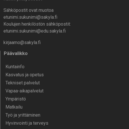
Sähköpostit ovat muotoa
etunimi.sukunimi@sakyla.fi
Koulujen henkilöstön sähköpostit:
etunimi.sukunimi@edu.sakyla.fi
kirjaamo@sakyla.fi
Päävalikko
Kunta­info
Kasvatus ja opetus
Tekniset palvelut
Vapaa-aika­palvelut
Ympä­ristö
Mat­kailu
Työ ja yrittä­minen
Hyvinvointi ja terveys