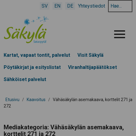
Hae
SV
EN
DE
Yhteystiedot
hakusanalla:
Menu
Kartat, vapaat tontit, palvelut
Visit Säkylä
Pöytäkirjat ja esityslistat
Viranhaltijapäätökset
Sähköiset palvelut
Etusivu
/
Kaavoitus
/
Vähäsäkylän asemakaava, korttelit 271 ja
272
Mediakategoria:
Vähäsäkylän asemakaava,
korttelit 271 ja 272