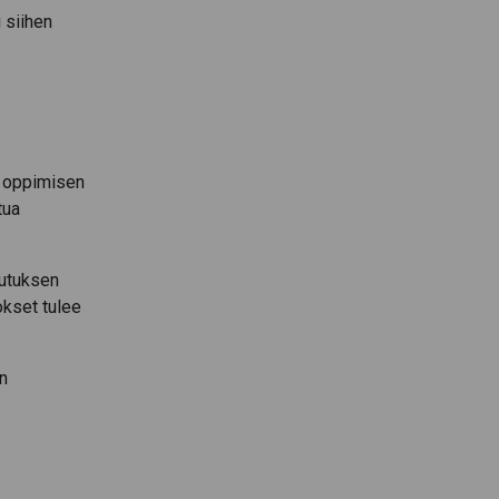
 siihen
a oppimisen
tua
lutuksen
okset tulee
n