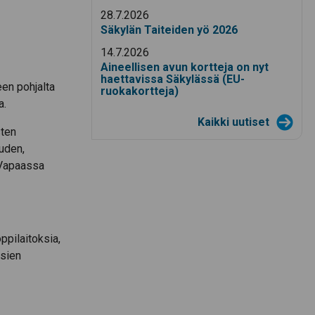
28.7.2026
Säkylän Taiteiden yö 2026
14.7.2026
Aineellisen avun kortteja on nyt
haettavissa Säkylässä (EU-
een pohjalta
ruokakortteja)
a.
Kaikki uutiset
sten
uden,
 Vapaassa
oppilaitoksia,
ksien