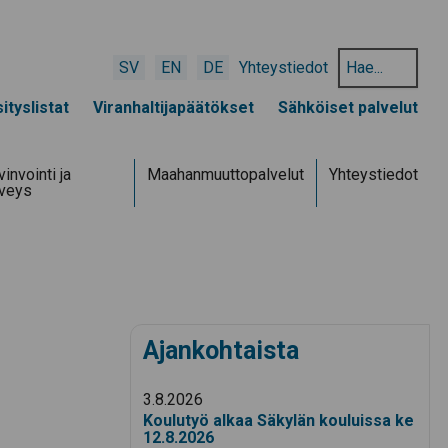
Hae
SV
EN
DE
Yhteystiedot
hakusanalla:
ityslistat
Viranhaltijapäätökset
Sähköiset palvelut
invointi ja
Maahanmuuttopalvelut
Yhteystiedot
rveys
Ajankohtaista
3.8.2026
Koulutyö alkaa Säkylän kouluissa ke
12.8.2026