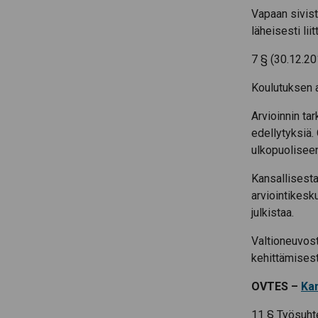
Vapaan sivist
läheisesti lii
7 § (30.12.2
Koulutuksen a
Arvioinnin ta
edellytyksiä.
ulkopuoliseen
Kansallisest
arviointikesk
julkistaa.
Valtioneuvost
kehittämisest
OVTES –
Kan
11 § Työsuht