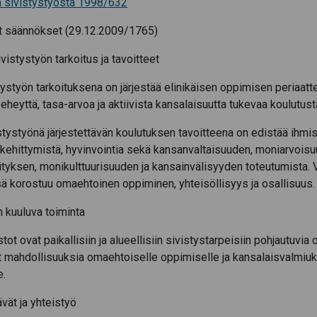
a sivistystyöstä 1998/632
et säännökset (29.12.2009/1765)
vistystyön tarkoitus ja tavoitteet
ystyön tarkoituksena on järjestää elinikäisen oppimisen periaatt
eheyttä, tasa-arvoa ja aktiivista kansalaisuutta tukevaa koulutust
tystyönä järjestettävän koulutuksen tavoitteena on edistää ihmi
kehittymistä, hyvinvointia sekä kansanvaltaisuuden, moniarvoisu
tyksen, monikulttuurisuuden ja kansainvälisyyden toteutumista.
ä korostuu omaehtoinen oppiminen, yhteisöllisyys ja osallisuus.
in kuuluva toiminta
ot ovat paikallisiin ja alueellisiin sivistystarpeisiin pohjautuvia 
at mahdollisuuksia omaehtoiselle oppimiselle ja kansalaisvalmiu
e.
vät ja yhteistyö