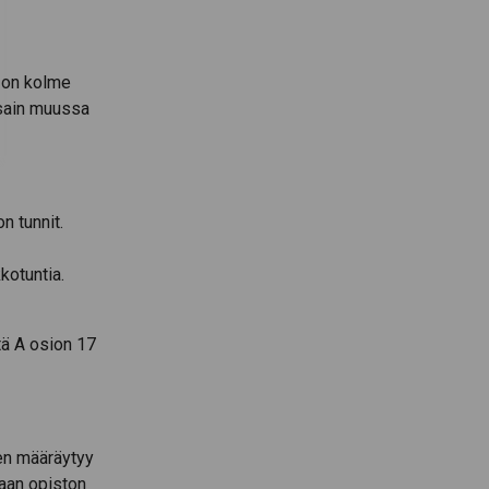
a on kolme
ssain muussa
n tunnit.
kotuntia.
ä A osion 17
en määräytyy
aan opiston