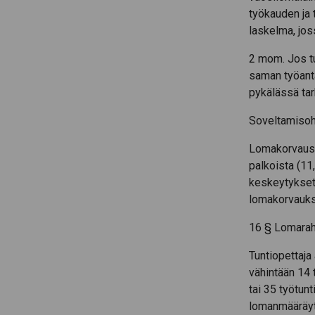
työkauden ja 
laskelma, jos
2 mom. Jos t
saman työanta
pykälässä ta
Soveltamisoh
Lomakorvaus 
palkoista (1
keskeytyksett
lomakorvauks
16 § Lomara
Tuntiopettaja
vähintään 14 
tai 35 työtunt
lomanmääräyt