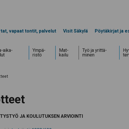
tat, vapaat tontit, palvelut
Visit Säkylä
Pöytäkirjat ja es
-aika­
Ympä­
Mat­
Työ ja yrittä­
Hyv
lut
ristö
kailu
minen
te
tteet
tteet
STYSTYÖ JA KOULUTUKSEN ARVIOINTI