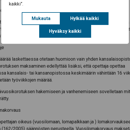
kaikki”.
osikorotus
Mukauta
Hylkää kaikki
ään keskimäärin 16 viikkotuntia opettavalle tuntiopettajalle, jok
nut vähintään keskimäärin 16 tuntia viikossa joko omassa tai jo
Hyväksy kaikki
stossa, maksetaan 6 % korkeampi tuntipalkkio.
je
ärää laskettaessa otetaan huomioon vain yhden kansalaisopisto
otuksen maksaminen edellyttää lisäksi, että opettaja opettaa
a kansalais- tai kansanopistossa keskimäärin vähintään 16 viik
etään työviikkojen määrää.
vuosikorotuksen hakemiseen ja vanhenemiseen sovelletaan mit
ätty.
omakorvaus
opettajan oikeus (vuosilomaan, lomapalkkaan ja ) lomakorvaukse
n (162/2005) säännösten perusteella. Vuosilomakorvaus makset