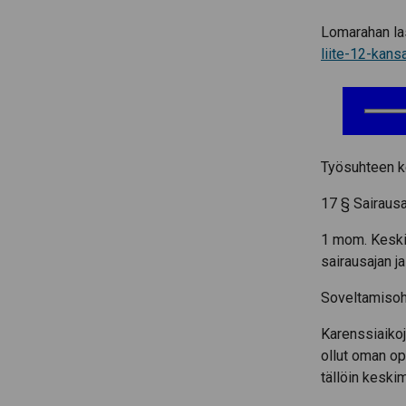
Lomarahan la
liite-12-kans
Työsuhteen k
17 § Sairausa
1 mom. Keskim
sairausajan j
Soveltamisoh
Karenssiaikoj
ollut oman op
tällöin keskim