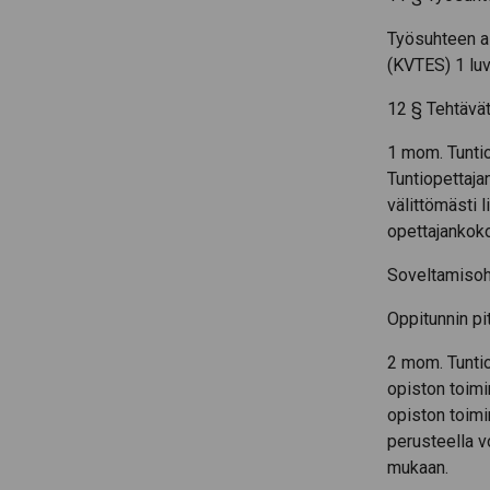
Työsuhteen a
(KVTES) 1 luv
12 § Tehtävä
1 mom. Tunti
Tuntiopettajan
välittömästi 
opettajankoko
Soveltamisoh
Oppitunnin pi
2 mom. Tuntio
opiston toimin
opiston toimi
perusteella v
mukaan.