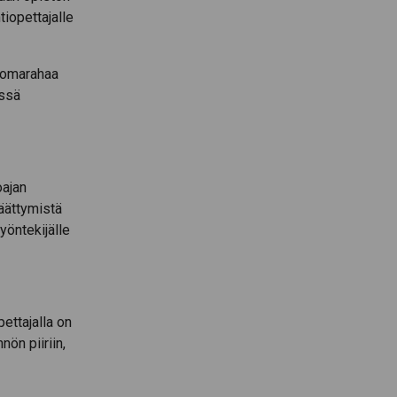
iopettajalle
 lomarahaa
ässä
oajan
äättymistä
yöntekijälle
ettajalla on
ön piiriin,