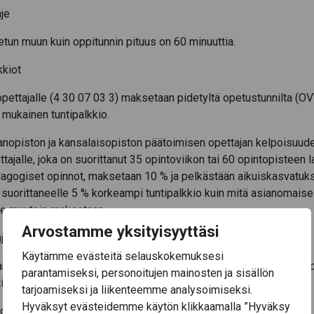
je
tetun muun kuin oppitunnin pituus on 60 minuuttia.
kkiot
pettajalle (4 30 07 03 3) maksetaan pidetyltä opetustunnilta (O
n mukainen tuntipalkkio.
nopiston ja kansalaisopiston päätoimisen opettajan kelpoisuud
tajalle, joka on suorittanut 35 opintoviikon tai 60 opintopisteen l
dagogiset opinnot, maksetaan 10 % ja pelkästään aikuiskasvatuk
suorittaneelle 5 % korkeampi tuntipalkkio kuin mitä asianomaise
lle muutoin maksetaan.
Arvostamme yksityisyyttäsi
je
Käytämme evästeitä selauskokemuksesi
an sovelletaan etäopetuksen ohjaustyöstä mitä opettajan osalta 
parantamiseksi, personoitujen mainosten ja sisällön
issa.
tarjoamiseksi ja liikenteemme analysoimiseksi.
Hyväksyt evästeidemme käytön klikkaamalla ”Hyväksy
palkkioista sovitaan erikseen paikallisesti.