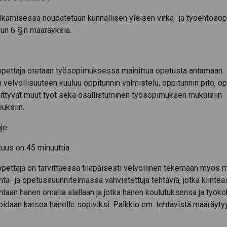
lkamisessa noudatetaan kunnallisen yleisen virka- ja työehtos
un 6 §:n määräyksiä.
t
opettaja otetaan työsopimuksessa mainittua opetusta antamaan.
 velvollisuuteen kuuluu oppitunnin valmistelu, oppitunnin pito, op
liittyvät muut työt sekä osallistuminen työsopimuksen mukaisiin
uksiin.
je
tuus on 45 minuuttia.
pettaja on tarvittaessa tilapäisesti velvollinen tekemään myös m
ta- ja opetussuunnitelmassa vahvistettuja tehtäviä, jotka kiinteäst
ntaan hänen omalla alallaan ja jotka hänen koulutuksensa ja ty
oidaan katsoa hänelle sopiviksi. Palkkio em. tehtävistä määräyty