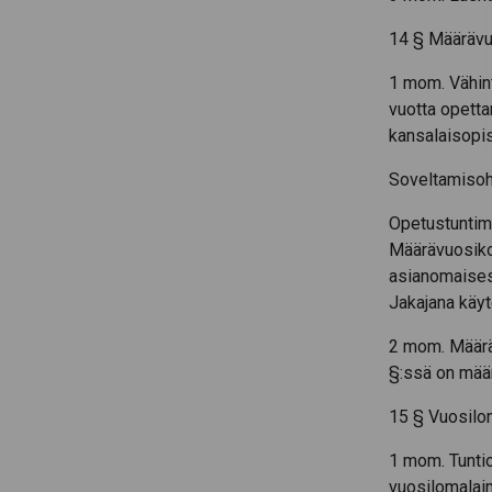
14 § Määrävu
1 mom. Vähint
vuotta opetta
kansalaisopi
Soveltamisoh
Opetustuntimä
Määrävuosikor
asianomaisess
Jakajana käyt
2 mom. Määrä
§:ssä on määr
15 § Vuosil
1 mom. Tunti
vuosilomalai