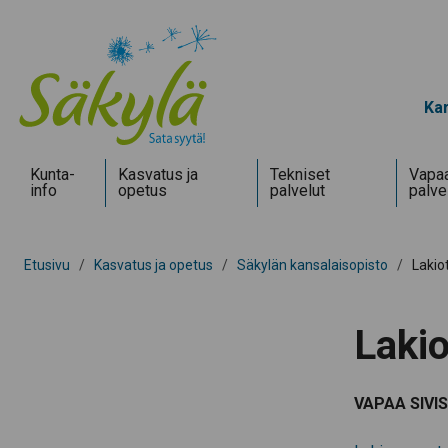
Kar
Kunta­
Kasvatus ja
Tekniset
Vapaa
info
opetus
palvelut
palve
Etusivu
/
Kasvatus ja opetus
/
Säkylän kansalaisopisto
/
Lakio
Lakio
VAPAA SIVI