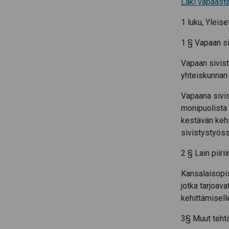
Laki vapaast
1 luku, Yleis
1 § Vapaan si
Vapaan sivist
yhteiskunnan 
Vapaana sivis
monipuolista 
kestävän kehi
sivistystyöss
2 § Lain piiri
Kansalaisopist
jotka tarjoav
kehittämisell
3§ Muut tehtä