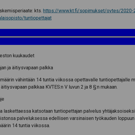
skemisperiaate: kts.
https://www.kt.fi/sopimukset/ovtes/2020-
alaisopisto/tuntiopettajat
eston kuukaudet
jan ja äitiysvapaan palkka
äärin vähintään 14 tuntia viikossa opettavalle tuntiopettajalle
a äitiysvapaan palkkaa KVTES:n V luvun 2 ja 8 §:n mukaan.
je
a laskettaessa katsotaan tuntiopettajan palvelus yhtäjaksoiseksi
istonsa palveluksessa edellisen varsinaisen työkauden loppuun
äärin 14 tuntia viikossa.