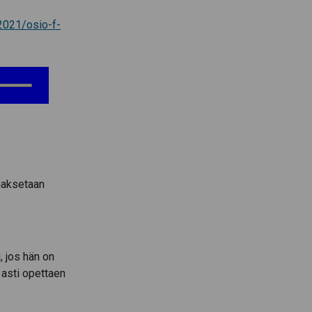
2021/osio-f-
 maksetaan
, jos hän on
 asti opettaen