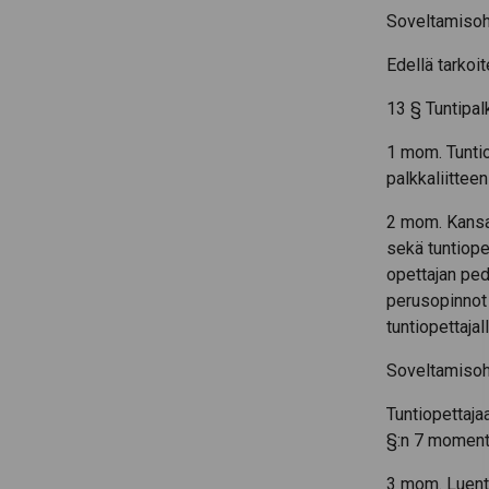
Soveltamisoh
Edellä tarkoi
13 § Tuntipal
1 mom. Tuntio
palkkaliittee
2 mom. Kansa
sekä tuntiopet
opettajan pe
perusopinnot 
tuntiopettaja
Soveltamisoh
Tuntiopettaja
§:n 7 moment
3 mom. Luento