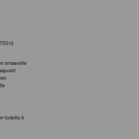
VTES:n)
en omaavalle
aajuiset
sen
lle
on todettu 6