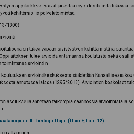
ystyön oppilaitokset voivat järjestää myös koulutusta tukevaa tai
ttyvää kehittämis- ja palvelutoimintaa.
013/1300)
rviointi
rkoituksena on tukea vapaan sivistystyön kehittämistä ja paranta
 Oppilaitoksen tulee arvioida antamaansa koulutusta sekä osallis
 toimintansa arviointiin.
a koulutuksen arviointikeskuksesta säädetään Kansallisesta kou
uksesta annetussa laissa (1295/2013). Arviointien keskeiset tul
on asetuksella annetaan tarkempia säännöksiä arvioinnista ja se
ä.
salaisopisto III Tuntiopettajat (Osio F, Liite 12)
een alkaminen