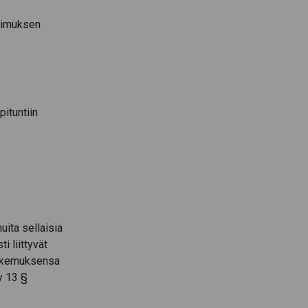
opimuksen
pituntiin
uita sellaisia
i liittyvät
ökokemuksensa
y 13 §