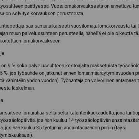
työsuhteen päättyessä. Vuosilomakorvauksesta on annettava tunt
sa on selvitys korvauksen perusteesta.
untiopettaja saa samanaikaisesti vuosilomaa, lomakorvausta tai
jan muun palvelussuhteen perusteella, hänellä ei ole oikeutta t
rkoitettuun lomakorvaukseen.
je
on 9 % koko palvelussuhteen kestoajalta maksetuista työssäol
1,5 %, jos työsuhde on jatkunut ennen lomanmääräytymisvuoden p
ä vähintään yhden vuoden). Työnantaja on velvollinen antamaan t
esta laskelman.
ha
 ansaitsee lomarahaa sellaiselta kalenterikuukaudelta, jona tuntiop
työssäolopäivää, jos hän kuuluu 14 työssäolopäivän ansaintasäänn
ia, jos hän kuuluu 35 työtunnin ansaintasäännön piiriin (täysi
ymiskuukausi).