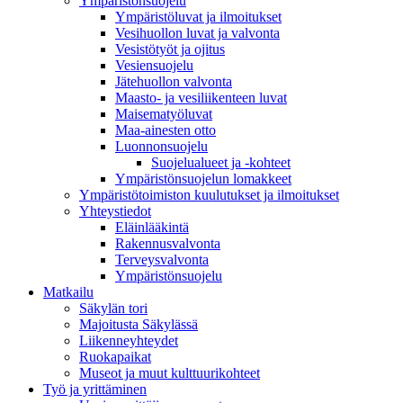
Ympäristönsuojelu
Ympäristöluvat ja ilmoitukset
Vesihuollon luvat ja valvonta
Vesistötyöt ja ojitus
Vesiensuojelu
Jätehuollon valvonta
Maasto- ja vesiliikenteen luvat
Maisematyöluvat
Maa-ainesten otto
Luonnonsuojelu
Suojelualueet ja -kohteet
Ympäristönsuojelun lomakkeet
Ympäristötoimiston kuulutukset ja ilmoitukset
Yhteystiedot
Eläinlääkintä
Rakennusvalvonta
Terveysvalvonta
Ympäristönsuojelu
Mat­kailu
Säkylän tori
Majoitusta Säkylässä
Liikenneyhteydet
Ruokapaikat
Museot ja muut kulttuurikohteet
Työ ja yrittä­minen