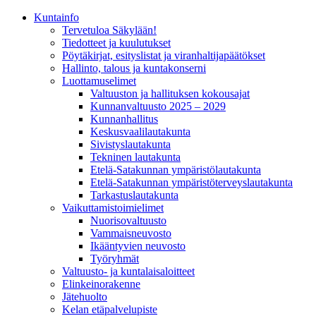
Kunta­info
Tervetuloa Säkylään!
Tiedotteet ja kuulutukset
Pöytäkirjat, esityslistat ja viranhaltijapäätökset
Hallinto, talous ja kuntakonserni
Luottamuselimet
Valtuuston ja hallituksen kokousajat
Kunnanvaltuusto 2025 – 2029
Kunnanhallitus
Keskusvaalilautakunta
Sivistyslautakunta
Tekninen lautakunta
Etelä-Satakunnan ympäristölautakunta
Etelä-Satakunnan ympäristöterveyslautakunta
Tarkastuslautakunta
Vaikuttamistoimielimet
Nuorisovaltuusto
Vammaisneuvosto
Ikääntyvien neuvosto
Työryhmät
Valtuusto- ja kuntalaisaloitteet
Elinkeinorakenne
Jätehuolto
Kelan etäpalvelupiste