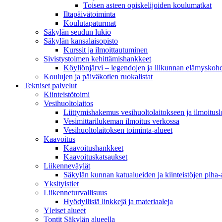
Toisen asteen opiskelijoiden koulumatkat
Iltapäivätoiminta
Koulutapaturmat
Säkylän seudun lukio
Säkylän kansalaisopisto
Kurssit ja ilmoittautuminen
Sivistystoimen kehittämishankkeet
Köyliönjärvi – legendojen ja liikunnan elämyskoh
Koulujen ja päiväkotien ruokalistat
Tekniset palvelut
Kiinteistötoimi
Vesihuoltolaitos
Liittymishakemus vesihuoltolaitokseen ja ilmoitus
Vesimittarilukeman ilmoitus verkossa
Vesihuoltolaitoksen toiminta-alueet
Kaavoitus
Kaavoitushankkeet
Kaavoituskatsaukset
Liikenneväylät
Säkylän kunnan katualueiden ja kiinteistöjen piha-a
Yksityistiet
Liikenneturvallisuus
Hyödyllisiä linkkejä ja materiaaleja
Yleiset alueet
Tontit Säkylän alueella