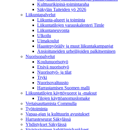
Kulttuurikipinä-toimintaraha
Säkylän Taiteiden yö 2026
Liikuntapalvelut
Liikunta-alueet ja toiminta
Liikuntatilojen varauskalenteri Timle
Liikuntaneuvonta
Ulkoilu
Uimakoulut
Haastepyöräily ja muut liikuntakampanjat
Ansioituneiden urheilijoiden palkitseminen
Nuorisopalvelut
Koulunuorisotyö
Etsivä nuorisotyö
Nuorisotyö- ja tilat
Tryki
Nuorisovaltuusto
Harrastamisen Suomen malli
Liikuntatilojen käyttövuorot ja -maksut
Tilojen käyttöanomuslomake
Vertaisauttamista Commulla
Työtoiminta
Vapaa-ajan ja kulttuurin avustukset
Harrasteseurat Säkylässä
Yhdistykset Säkylässä
Sivistystoimen kehittämishankkeet