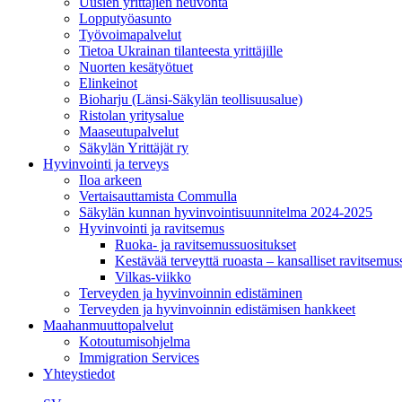
Uusien yrittäjien neuvonta
Lopputyöasunto
Työvoimapalvelut
Tietoa Ukrainan tilanteesta yrittäjille
Nuorten kesätyötuet
Elinkeinot
Bioharju (Länsi-Säkylän teollisuusalue)
Ristolan yritysalue
Maaseutupalvelut
Säkylän Yrittäjät ry
Hyvinvointi ja terveys
Iloa arkeen
Vertaisauttamista Commulla
Säkylän kunnan hyvinvointisuunnitelma 2024-2025
Hyvinvointi ja ravitsemus
Ruoka- ja ravitsemussuositukset
Kestävää terveyttä ruoasta – kansalliset ravitsemu
Vilkas-viikko
Terveyden ja hyvinvoinnin edistäminen
Terveyden ja hyvinvoinnin edistämisen hankkeet
Maahanmuuttopalvelut
Kotoutumisohjelma
Immigration Services
Yhteystiedot