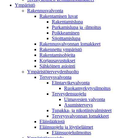
Ympä­ristö
Rakennusvalvonta
Rakentamisen luvat
Rakentamislupa
Purkamislupa ja -ilmoitus
Poikkeaminen
Sijoittamislupa
Rakennusvalvonnan lomakkeet
Rakennettu ympäristö
Rakentamisohjeita
Korjausavustukset
Sähköinen asiointi
Ympäristöterveydenhuolto
Terveysvalvonta
Elintarvikevalvonta
Ruokamyrkytysilmoitus
Terveydensuojelu
Uimavesien valvonta
Asumisterveys
Tupakka- ja nikotiinivalmisteet
Terveysvalvonnan lomakkeet
Eläinlääkintä
Eläinsuojelu ja löytöeläimet
Eläinsuojeluilmoitus