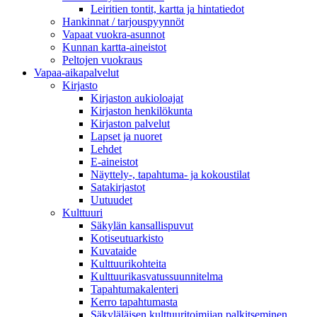
Leiritien tontit, kartta ja hintatiedot
Hankinnat / tarjouspyynnöt
Vapaat vuokra-asunnot
Kunnan kartta-aineistot
Peltojen vuokraus
Vapaa-aika­palvelut
Kirjasto
Kirjaston aukioloajat
Kirjaston henkilökunta
Kirjaston palvelut
Lapset ja nuoret
Lehdet
E-aineistot
Näyttely-, tapahtuma- ja kokoustilat
Satakirjastot
Uutuudet
Kulttuuri
Säkylän kansallispuvut
Kotiseutuarkisto
Kuvataide
Kulttuurikohteita
Kulttuurikasvatussuunnitelma
Tapahtumakalenteri
Kerro tapahtumasta
Säkyläläisen kulttuuritoimijan palkitseminen