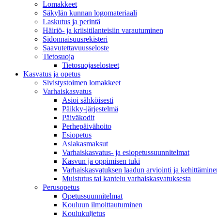
Lomakkeet
Säkylän kunnan logomateriaali
Laskutus ja perintä
Häiriö- ja kriisitilanteisiin varautuminen
Sidonnaisuusrekisteri
Saavutettavuusseloste
Tietosuoja
Tietosuojaselosteet
Kasvatus ja opetus
Sivistystoimen lomakkeet
Varhaiskasvatus
Asioi sähköisesti
Päikky-järjestelmä
Päiväkodit
Perhepäivähoito
Esiopetus
Asiakasmaksut
Varhaiskasvatus- ja esiopetussuunnitelmat
Kasvun ja oppimisen tuki
Varhaiskasvatuksen laadun arviointi ja kehittämine
Muistutus tai kantelu varhaiskasvatuksesta
Perusopetus
Opetussuunnitelmat
Kouluun ilmoittautuminen
Koulukuljetus