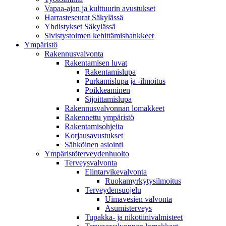
Vapaa-ajan ja kulttuurin avustukset
Harrasteseurat Säkylässä
Yhdistykset Säkylässä
Sivistystoimen kehittämishankkeet
Ympä­ristö
Rakennusvalvonta
Rakentamisen luvat
Rakentamislupa
Purkamislupa ja -ilmoitus
Poikkeaminen
Sijoittamislupa
Rakennusvalvonnan lomakkeet
Rakennettu ympäristö
Rakentamisohjeita
Korjausavustukset
Sähköinen asiointi
Ympäristöterveydenhuolto
Terveysvalvonta
Elintarvikevalvonta
Ruokamyrkytysilmoitus
Terveydensuojelu
Uimavesien valvonta
Asumisterveys
Tupakka- ja nikotiinivalmisteet