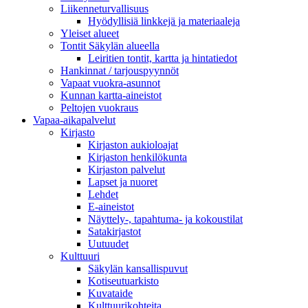
Liikenneturvallisuus
Hyödyllisiä linkkejä ja materiaaleja
Yleiset alueet
Tontit Säkylän alueella
Leiritien tontit, kartta ja hintatiedot
Hankinnat / tarjouspyynnöt
Vapaat vuokra-asunnot
Kunnan kartta-aineistot
Peltojen vuokraus
Vapaa-aika­palvelut
Kirjasto
Kirjaston aukioloajat
Kirjaston henkilökunta
Kirjaston palvelut
Lapset ja nuoret
Lehdet
E-aineistot
Näyttely-, tapahtuma- ja kokoustilat
Satakirjastot
Uutuudet
Kulttuuri
Säkylän kansallispuvut
Kotiseutuarkisto
Kuvataide
Kulttuurikohteita