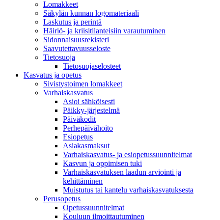
Lomakkeet
Säkylän kunnan logomateriaali
Laskutus ja perintä
Häiriö- ja kriisitilanteisiin varautuminen
Sidonnaisuusrekisteri
Saavutettavuusseloste
Tietosuoja
Tietosuojaselosteet
Kasvatus ja opetus
Sivistystoimen lomakkeet
Varhaiskasvatus
Asioi sähköisesti
Päikky-järjestelmä
Päiväkodit
Perhepäivähoito
Esiopetus
Asiakasmaksut
Varhaiskasvatus- ja esiopetussuunnitelmat
Kasvun ja oppimisen tuki
Varhaiskasvatuksen laadun arviointi ja
kehittäminen
Muistutus tai kantelu varhaiskasvatuksesta
Perusopetus
Opetussuunnitelmat
Kouluun ilmoittautuminen