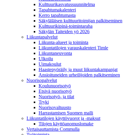
Kulttuurikasvatussuunnitelma
Tapahtumakalenteri
Kerro tapahtumasta
Säkyläläisen kulttuuritoimijan palkitseminen
Kulttuurikipinä-toimintaraha
Säkylän Taiteiden yö 2026
Liikuntapalvelut
Liikunta-alueet ja toiminta
Liikuntatilojen varauskalenteri Timle
Liikuntaneuvonta
Ulkoilu
Uimakoulut
Haastepyöräily ja muut liikuntakampanjat
Ansioituneiden urheilijoiden palkitseminen
Nuorisopalvelut
Koulunuorisotyö
Etsivä nuorisotyö
Nuorisotyö- ja tilat
Tryki
Nuorisovaltuusto
Harrastamisen Suomen malli
Liikuntatilojen käyttövuorot ja -maksut
Tilojen käyttöanomuslomake
Vertaisauttamista Commulla
Työtoiminta