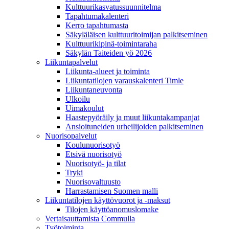
Kulttuurikasvatussuunnitelma
Tapahtumakalenteri
Kerro tapahtumasta
Säkyläläisen kulttuuritoimijan palkitseminen
Kulttuurikipinä-toimintaraha
Säkylän Taiteiden yö 2026
Liikuntapalvelut
Liikunta-alueet ja toiminta
Liikuntatilojen varauskalenteri Timle
Liikuntaneuvonta
Ulkoilu
Uimakoulut
Haastepyöräily ja muut liikuntakampanjat
Ansioituneiden urheilijoiden palkitseminen
Nuorisopalvelut
Koulunuorisotyö
Etsivä nuorisotyö
Nuorisotyö- ja tilat
Tryki
Nuorisovaltuusto
Harrastamisen Suomen malli
Liikuntatilojen käyttövuorot ja -maksut
Tilojen käyttöanomuslomake
Vertaisauttamista Commulla
Työtoiminta