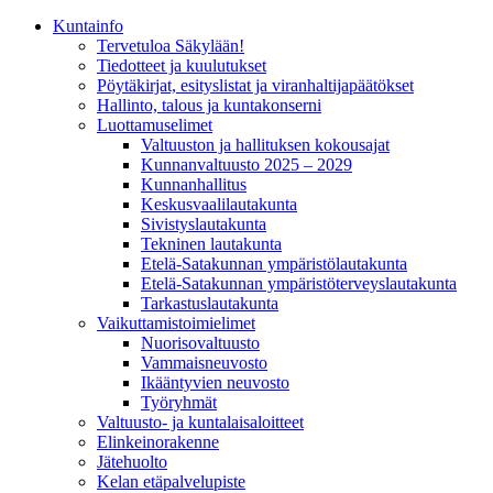
Kunta­info
Tervetuloa Säkylään!
Tiedotteet ja kuulutukset
Pöytäkirjat, esityslistat ja viranhaltijapäätökset
Hallinto, talous ja kuntakonserni
Luottamuselimet
Valtuuston ja hallituksen kokousajat
Kunnanvaltuusto 2025 – 2029
Kunnanhallitus
Keskusvaalilautakunta
Sivistyslautakunta
Tekninen lautakunta
Etelä-Satakunnan ympäristölautakunta
Etelä-Satakunnan ympäristöterveyslautakunta
Tarkastuslautakunta
Vaikuttamistoimielimet
Nuorisovaltuusto
Vammaisneuvosto
Ikääntyvien neuvosto
Työryhmät
Valtuusto- ja kuntalaisaloitteet
Elinkeinorakenne
Jätehuolto
Kelan etäpalvelupiste