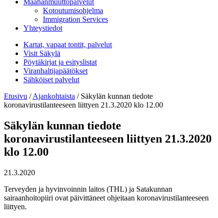
Maahanmuuttopalvelut
Kotoutumisohjelma
Immigration Services
Yhteystiedot
Kartat, vapaat tontit, palvelut
Visit Säkylä
Pöytäkirjat ja esityslistat
Viranhaltijapäätökset
Sähköiset palvelut
Etusivu
/
Ajankohtaista
/
Säkylän kunnan tiedote
koronavirustilanteeseen liittyen 21.3.2020 klo 12.00
Säkylän kunnan tiedote
koronavirustilanteeseen liittyen 21.3.2020
klo 12.00
21.3.2020
Terveyden ja hyvinvoinnin laitos (THL) ja Satakunnan
sairaanhoitopiiri ovat päivittäneet ohjeitaan koronavirustilanteeseen
liittyen.