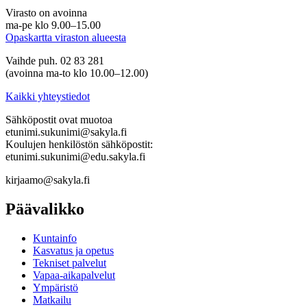
Virasto on avoinna
ma-pe klo 9.00–15.00
Opaskartta viraston alueesta
Vaihde puh. 02 83 281
(avoinna ma-to klo 10.00–12.00)
Kaikki yhteystiedot
Sähköpostit ovat muotoa
etunimi.sukunimi@sakyla.fi
Koulujen henkilöstön sähköpostit:
etunimi.sukunimi@edu.sakyla.fi
kirjaamo@sakyla.fi
Päävalikko
Kunta­info
Kasvatus ja opetus
Tekniset palvelut
Vapaa-aika­palvelut
Ympä­ristö
Mat­kailu