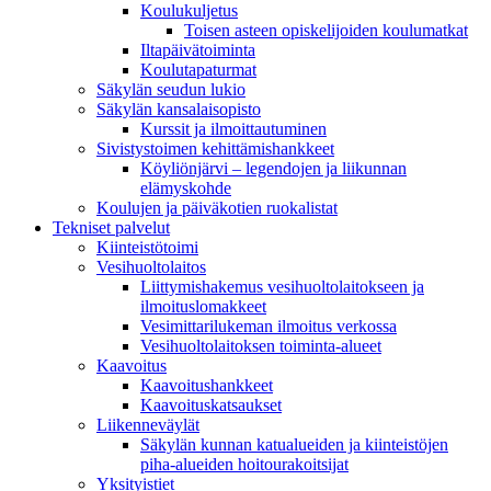
Koulukuljetus
Toisen asteen opiskelijoiden koulumatkat
Iltapäivätoiminta
Koulutapaturmat
Säkylän seudun lukio
Säkylän kansalaisopisto
Kurssit ja ilmoittautuminen
Sivistystoimen kehittämishankkeet
Köyliönjärvi – legendojen ja liikunnan
elämyskohde
Koulujen ja päiväkotien ruokalistat
Tekniset palvelut
Kiinteistötoimi
Vesihuoltolaitos
Liittymishakemus vesihuoltolaitokseen ja
ilmoituslomakkeet
Vesimittarilukeman ilmoitus verkossa
Vesihuoltolaitoksen toiminta-alueet
Kaavoitus
Kaavoitushankkeet
Kaavoituskatsaukset
Liikenneväylät
Säkylän kunnan katualueiden ja kiinteistöjen
piha-alueiden hoitourakoitsijat
Yksityistiet