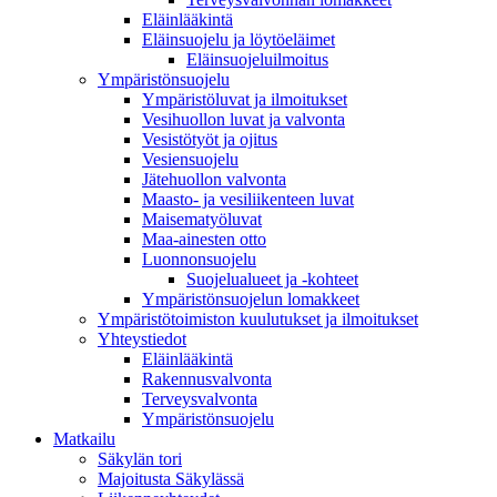
Eläinlääkintä
Eläinsuojelu ja löytöeläimet
Eläinsuojeluilmoitus
Ympäristönsuojelu
Ympäristöluvat ja ilmoitukset
Vesihuollon luvat ja valvonta
Vesistötyöt ja ojitus
Vesiensuojelu
Jätehuollon valvonta
Maasto- ja vesiliikenteen luvat
Maisematyöluvat
Maa-ainesten otto
Luonnonsuojelu
Suojelualueet ja -kohteet
Ympäristönsuojelun lomakkeet
Ympäristötoimiston kuulutukset ja ilmoitukset
Yhteystiedot
Eläinlääkintä
Rakennusvalvonta
Terveysvalvonta
Ympäristönsuojelu
Mat­kailu
Säkylän tori
Majoitusta Säkylässä