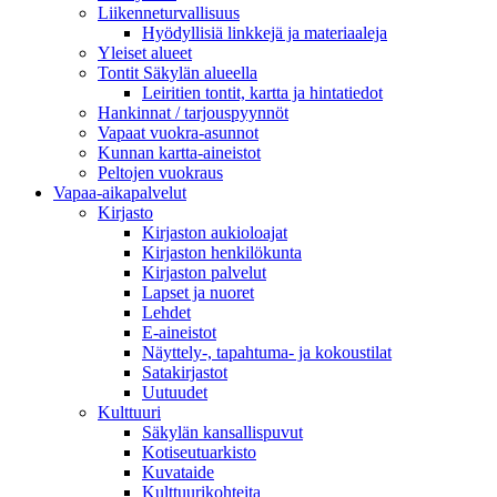
Liikenneturvallisuus
Hyödyllisiä linkkejä ja materiaaleja
Yleiset alueet
Tontit Säkylän alueella
Leiritien tontit, kartta ja hintatiedot
Hankinnat / tarjouspyynnöt
Vapaat vuokra-asunnot
Kunnan kartta-aineistot
Peltojen vuokraus
Vapaa-aika­palvelut
Kirjasto
Kirjaston aukioloajat
Kirjaston henkilökunta
Kirjaston palvelut
Lapset ja nuoret
Lehdet
E-aineistot
Näyttely-, tapahtuma- ja kokoustilat
Satakirjastot
Uutuudet
Kulttuuri
Säkylän kansallispuvut
Kotiseutuarkisto
Kuvataide
Kulttuurikohteita