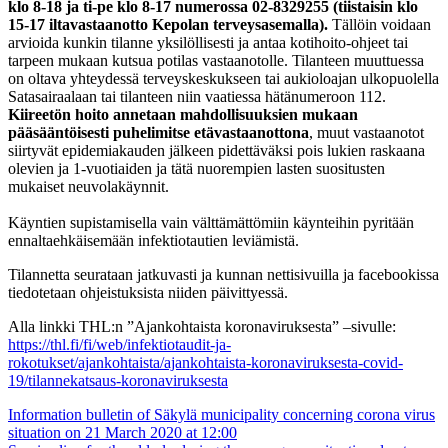
klo 8-18 ja ti-pe klo 8-17 numerossa 02-8329255 (tiistaisin klo
15-17 iltavastaanotto Kepolan terveysasemalla).
Tällöin voidaan
arvioida kunkin tilanne yksilöllisesti ja antaa kotihoito-ohjeet tai
tarpeen mukaan kutsua potilas vastaanotolle. Tilanteen muuttuessa
on oltava yhteydessä terveyskeskukseen tai aukioloajan ulkopuolella
Satasairaalaan tai tilanteen niin vaatiessa hätänumeroon 112.
Kiireetön hoito annetaan mahdollisuuksien mukaan
pääsääntöisesti puhelimitse etävastaanottona
, muut vastaanotot
siirtyvät epidemiakauden jälkeen pidettäväksi pois lukien raskaana
olevien ja 1-vuotiaiden ja tätä nuorempien lasten suositusten
mukaiset neuvolakäynnit.
Käyntien supistamisella vain välttämättömiin käynteihin pyritään
ennaltaehkäisemään infektiotautien leviämistä.
Tilannetta seurataan jatkuvasti ja kunnan nettisivuilla ja facebookissa
tiedotetaan ohjeistuksista niiden päivittyessä.
Alla linkki THL:n ”Ajankohtaista koronaviruksesta” –sivulle:
https://thl.fi/fi/web/infektiotaudit-ja-
rokotukset/ajankohtaista/ajankohtaista-koronaviruksesta-covid-
19/tilannekatsaus-koronaviruksesta
Artikkelien
Information bulletin of Säkylä municipality concerning corona virus
situation on 21 March 2020 at 12:00
selaus