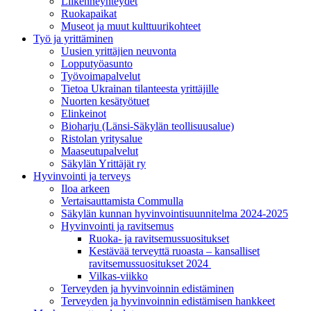
Liikenneyhteydet
Ruokapaikat
Museot ja muut kulttuurikohteet
Työ ja yrittä­minen
Uusien yrittäjien neuvonta
Lopputyöasunto
Työvoimapalvelut
Tietoa Ukrainan tilanteesta yrittäjille
Nuorten kesätyötuet
Elinkeinot
Bioharju (Länsi-Säkylän teollisuusalue)
Ristolan yritysalue
Maaseutupalvelut
Säkylän Yrittäjät ry
Hyvinvointi ja terveys
Iloa arkeen
Vertaisauttamista Commulla
Säkylän kunnan hyvinvointisuunnitelma 2024-2025
Hyvinvointi ja ravitsemus
Ruoka- ja ravitsemussuositukset
Kestävää terveyttä ruoasta – kansalliset
ravitsemussuositukset 2024
Vilkas-viikko
Terveyden ja hyvinvoinnin edistäminen
Terveyden ja hyvinvoinnin edistämisen hankkeet