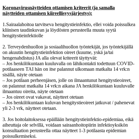
Koronavirusnäytteiden ottamisen kriteerit (ja samalla
näytteiden ottamisen kiireellisyysjärjestys):
1.Sairaalahoitoa tarvitseva hengitystieinfektio, ellei voida poissulkea
kliinisen taudinkuvan ja löydösten perusteella muuta syytä
hengitystieinfektiolle
2. Terveydenhuollon ja sosiaalihuollon työntekijät, jos työntekijällä
on akuutin hengitystieinfektion oireet (kuume, yskä ja/tai
hengenahdistus) JA alla olevat kriteerit täyttyvät:
– Jos henkilökuntaan kuuluvalla on lähikontakti todettuun COVID-
potilaaseen TAI hän on itse palannut ulkomaan matkalta 14 vrk:n
sisällä, näyte otetaan
– Jos potilaan perheenjäsen, jolle on ilmaantunut hengitystieoireet,
on palannut matkalta 14 vrk:n aikana JA henkilökuntaan kuuluvalle
ilmaantuu oireita, näyte otetaan
– Jos oireet ovat vakavat, näytteet otetaan
– Jos henkilökuntaan kuluvan hengitystieoireet jatkuvat / pahenevat
yli 2-3 vrk, näytteet otetaan.
3. Jos hoitolaitoksessa epäillään hengitystieinfektio-epidemiaa, eikä
aiheuttaja ole selvillä, voidaan sairaanhoitopiirin infektioyksikön
konsultaation perusteella ottaa näytteet 1-3 potilaasta epidemian
poissulkemiseksi.