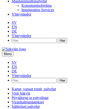
Maahanmuuttopalvelut
Kotoutumisohjelma
Immigration Services
Yhteystiedot
SV
EN
DE
Yhteystiedot
Hae
hakusanalla:
Menu
SV
EN
DE
Yhteystiedot
Hae
hakusanalla:
Kartat, vapaat tontit, palvelut
Visit Säkylä
Pöytäkirjat ja esityslistat
Viranhaltijapäätökset
Sähköiset palvelut