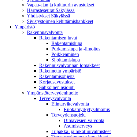
Vapaa-ajan ja kulttuurin avustukset
Harrasteseurat Säkylässä
Yhdistykset Säkylässä
Sivistystoimen kehittämishankkeet
Ympä­ristö
Rakennusvalvonta
Rakentamisen luvat
Rakentamislupa
Purkamislupa ja -ilmoitus
Poikkeaminen
Sijoittamislupa
Rakennusvalvonnan lomakkeet
Rakennettu ympäristö
Rakentamisohjeita
Korjausavustukset
Sähköinen asiointi
Ympäristöterveydenhuolto
Terveysvalvonta
Elintarvikevalvonta
Ruokamyrkytysilmoitus
Terveydensuojelu
Uimavesien valvonta
Asumisterveys
Tupakka- ja nikotiinivalmisteet
Terveysvalvonnan lomakkeet