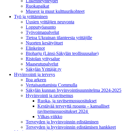
Liikenneyhteydet
Ruokapaikat
Museot ja muut kulttuurikohteet
Työ ja yrittä­minen
Uusien yrittäjien neuvonta
Lopputyöasunto
Työvoimapalvelut
Tietoa Ukrainan tilanteesta yrittäjille
Nuorten kesätyötuet
Elinkeinot
Bioharju (Länsi-Säkylän teollisuusalue)
Ristolan yritysalue
Maaseutupalvelut
Säkylän Yrittäjät ry
Hyvinvointi ja terveys
Iloa arkeen
Vertaisauttamista Commulla
Säkylän kunnan hyvinvointisuunnitelma 2024-2025
Hyvinvointi ja ravitsemus
Ruoka- ja ravitsemussuositukset
Kestävää terveyttä ruoasta – kansalliset
ravitsemussuositukset 2024
Vilkas-viikko
Terveyden ja hyvinvoinnin edistäminen
Terveyden ja hyvinvoinnin edistämisen hankkeet