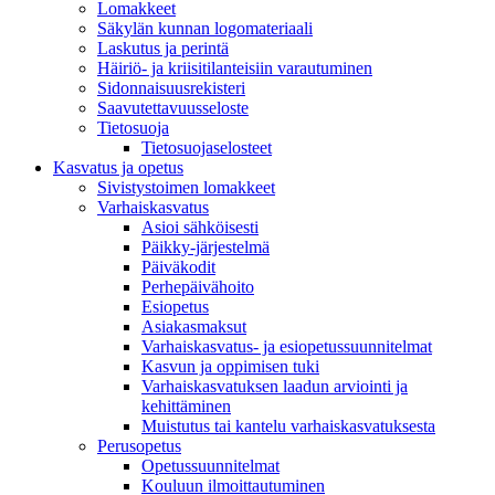
Lomakkeet
Säkylän kunnan logomateriaali
Laskutus ja perintä
Häiriö- ja kriisitilanteisiin varautuminen
Sidonnaisuusrekisteri
Saavutettavuusseloste
Tietosuoja
Tietosuojaselosteet
Kasvatus ja opetus
Sivistystoimen lomakkeet
Varhaiskasvatus
Asioi sähköisesti
Päikky-järjestelmä
Päiväkodit
Perhepäivähoito
Esiopetus
Asiakasmaksut
Varhaiskasvatus- ja esiopetussuunnitelmat
Kasvun ja oppimisen tuki
Varhaiskasvatuksen laadun arviointi ja
kehittäminen
Muistutus tai kantelu varhaiskasvatuksesta
Perusopetus
Opetussuunnitelmat
Kouluun ilmoittautuminen