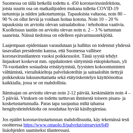
Suomessa on tällä hetkellä todettu n. 450 koronavirusinfektiota,
joista suurin osa on matkailijoiden mukana tulleita COVID-19
tartuntoja ja niiden jatkotartuntoja. Tapauksista valtaosa, noin 80 –
90 % on ollut lieviä ja voidaan hoitaa kotona. Noin 10 – 20 %
tapauksista on arvioitu olevan sairaalahoitoa / tehohoitoa vaativia.
Kuolleisuus tautiin on arvioitu olevan noin n. 2 – 3 % tartunnan
saaneista. Näissä tiedoissa on edelleen epävarmuustekijöitä.
Laajempaan epidemiaan varaudutaan ja hallitus on todennut yhdessä
tasavallan presidentin kanssa, että Suomessa vallitsee
koronavirustilanteen vuoksi poikkeusolot. Tästä syystä tehdyt
linjaukset koskevat mm. oppilaitosten siirtymistä etäopiskeluun, yli
70-vuotiaiden sosiaalista eristäytymistä, fyysisten kokoontumisten
välttämistä, vierailukieltoja palvelukoteihin ja sairaaloihin tiettyjä
poikkeuksia lukuunottamatta sekä etätyöskentelyn käyttöönottoa
kaikkialla, jossa se on mahdollista.
Itämisajan on arvioitu olevan noin 2-12 päivää, keskimäärin noin 4 –
5 päivää. Viruksen on todettu tarttuvan ihmisestä toiseen pisara- ja
kosketustartunnalla. Paras tapa suojautua miltä tahansa
hengitystieinfektiolta on noudattaa hyvää käsihygieniaa.
Jos epäilet koronavirustartunnan mahdollisuutta, käy tekemässä testi
osoitteessa
https://www.omaolo.fi/palvelut/oirearviot/649
lisäohjeiden saamiseksi tilanteessasi.