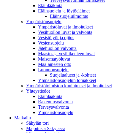
Terveysvalvonnan lomakkeet
Eläinlääkintä
Eläinsuojelu ja löytöeläimet
Eläinsuojeluilmoitus
Ympäristönsuojelu
Ympäristöluvat ja ilmoitukset
Vesihuollon luvat ja valvonta
Vesistötyöt ja ojitus
Vesiensuojelu
Jätehuollon valvonta
Maasto- ja vesiliikenteen luvat
Maisematyöluvat
Maa-ainesten otto
Luonnonsuojelu
Suojelualueet ja -kohteet
Ympäristönsuojelun lomakkeet
Ympäristötoimiston kuulutukset ja ilmoitukset
Yhteystiedot
Eläinlääkintä
Rakennusvalvonta
Terveysvalvonta
Ympäristönsuojelu
Mat­kailu
Säkylän tori
Majoitusta Säkylässä