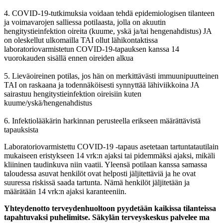
4. COVID-19-tutkimuksia voidaan tehdä epidemiologisen tilanteen
ja voimavarojen salliessa potilaasta, jolla on akuutin
hengitystieinfektion oireita (kuume, yskä ja/tai hengenahdistus) JA
on oleskellut ulkomailla TAI ollut lähikontaktissa
laboratoriovarmistetun COVID-19-tapauksen kanssa 14
vuorokauden sisällä ennen oireiden alkua
5. Lieväoireinen potilas, jos hän on merkittävästi immuunipuutteinen
TAI on raskaana ja todennäköisesti synnyttää lähiviikkoina JA
sairastuu hengitystieinfektion oireisiin kuten
kuume/yskä/hengenahdistus
6. Infektiolääkärin harkinnan perusteella erikseen määrättävistä
tapauksista
Laboratoriovarmistettu COVID-19 -tapaus asetetaan tartuntatautilain
mukaiseen eristykseen 14 vrk:n ajaksi tai pidemmäksi ajaksi, mikäli
kliininen taudinkuva niin vaatii. Yleensä potilaan kanssa samassa
taloudessa asuvat henkilöt ovat helposti jäljitettäviä ja he ovat
suuressa riskissä saada tartunta. Nämä henkilöt jäljitetään ja
määrätään 14 vrk:n ajaksi karanteeniin.
Yhteydenotto terveydenhuoltoon pyydetään kaikissa tilanteissa
tapahtuvaksi puhelimitse. Säkylän terveyskeskus palvelee ma