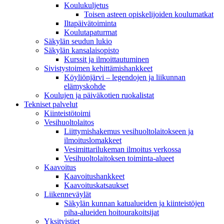
Koulukuljetus
Toisen asteen opiskelijoiden koulumatkat
Iltapäivätoiminta
Koulutapaturmat
Säkylän seudun lukio
Säkylän kansalaisopisto
Kurssit ja ilmoittautuminen
Sivistystoimen kehittämishankkeet
Köyliönjärvi – legendojen ja liikunnan
elämyskohde
Koulujen ja päiväkotien ruokalistat
Tekniset palvelut
Kiinteistötoimi
Vesihuoltolaitos
Liittymishakemus vesihuoltolaitokseen ja
ilmoituslomakkeet
Vesimittarilukeman ilmoitus verkossa
Vesihuoltolaitoksen toiminta-alueet
Kaavoitus
Kaavoitushankkeet
Kaavoituskatsaukset
Liikenneväylät
Säkylän kunnan katualueiden ja kiinteistöjen
piha-alueiden hoitourakoitsijat
Yksityistiet