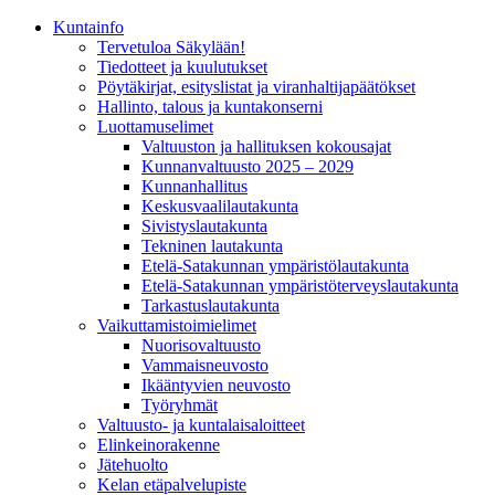
Kunta­info
Tervetuloa Säkylään!
Tiedotteet ja kuulutukset
Pöytäkirjat, esityslistat ja viranhaltijapäätökset
Hallinto, talous ja kuntakonserni
Luottamuselimet
Valtuuston ja hallituksen kokousajat
Kunnanvaltuusto 2025 – 2029
Kunnanhallitus
Keskusvaalilautakunta
Sivistyslautakunta
Tekninen lautakunta
Etelä-Satakunnan ympäristölautakunta
Etelä-Satakunnan ympäristöterveyslautakunta
Tarkastuslautakunta
Vaikuttamistoimielimet
Nuorisovaltuusto
Vammaisneuvosto
Ikääntyvien neuvosto
Työryhmät
Valtuusto- ja kuntalaisaloitteet
Elinkeinorakenne
Jätehuolto
Kelan etäpalvelupiste