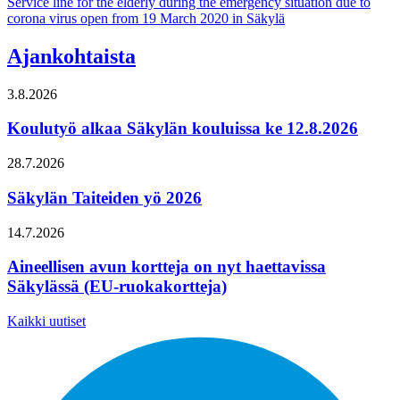
Service line for the elderly during the emergency situation due to
corona virus open from 19 March 2020 in Säkylä
Ajankohtaista
3.8.2026
Koulutyö alkaa Säkylän kouluissa ke 12.8.2026
28.7.2026
Säkylän Taiteiden yö 2026
14.7.2026
Aineellisen avun kortteja on nyt haettavissa
Säkylässä (EU-ruokakortteja)
Kaikki uutiset