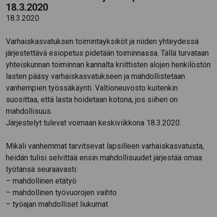
18.3.2020
18.3.2020
Varhaiskasvatuksen toimintayksiköt ja niiden yhteydessä
järjestettävä esiopetus pidetään toiminnassa. Tällä turvataan
yhteiskunnan toiminnan kannalta kriittisten alojen henkilöstön
lasten pääsy varhaiskasvatukseen ja mahdollistetaan
vanhempien työssäkäynti. Valtioneuvosto kuitenkin
suosittaa, että lasta hoidetaan kotona, jos siihen on
mahdollisuus.
Järjestelyt tulevat voimaan keskiviikkona 18.3.2020.
Mikäli vanhemmat tarvitsevat lapsilleen varhaiskasvatusta,
heidän tulisi selvittää ensin mahdollisuudet järjestää omaa
työtänsä seuraavasti:
– mahdollinen etätyö
– mahdollinen työvuorojen vaihto
– työajan mahdolliset liukumat