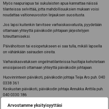
Myös naapuriapua tai sukulaisten apua kannattaa näissä
tilanteissa selvittää, jotta mahdollisuuksien mukaan voisi
noudattaa valtioneuvoston linjauksen suositusta.
Jos lapsi kuitenkin tarvitsee varhaiskasvatusta, pyydetään
ottamaan yhteyttä päiväkodin johtajaan järjestelyjen
toteuttamiseksi.
Päivähoitoon tai esiopetukseen ei saa tulla, mikäli lapsella
on vähänkään sairauden oireita.
Varhaiskasvatuksen ongelmatilanteissa huoltajia kehotetaan
ensisijaisesti ottamaan yhteyttä päiväkodin johtajaan.
Huovinrinteen päiväkoti, päiväkodin johtaja Teija Aro puh. 040
0338 361
Keskustan päiväkoti, päiväkodin johtaja Annukka Anttila puh.
040 0330 186
Onnimannin päiväkoti, päiväkodin johtaja Eija Peltonen puh.
Arvostamme yksityisyyttäsi
050 4086 234