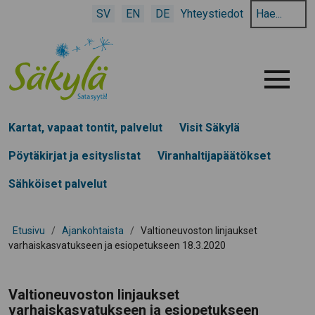
Hae
SV
EN
DE
Yhteystiedot
hakusanalla:
Menu
Kartat, vapaat tontit, palvelut
Visit Säkylä
Pöytäkirjat ja esityslistat
Viranhaltijapäätökset
Sähköiset palvelut
Etusivu
/
Ajankohtaista
/
Valtioneuvoston linjaukset
varhaiskasvatukseen ja esiopetukseen 18.3.2020
Valtioneuvoston linjaukset
varhaiskasvatukseen ja esiopetukseen