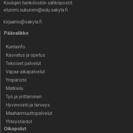
Koulujen henkilöstön sähköpostit:
etunimi.sukunimi@edu.sakyla.fi
kirjaamo@sakyla.fi
Päävalikko
Kunta­info
Kasvatus ja opetus
Tekniset palvelut
Vapaa-aika­palvelut
Ympä­ristö
Mat­kailu
Työ ja yrittä­minen
Hyvinvointi ja terveys
Maahanmuuttopalvelut
Yhteystiedot
Oikopolut