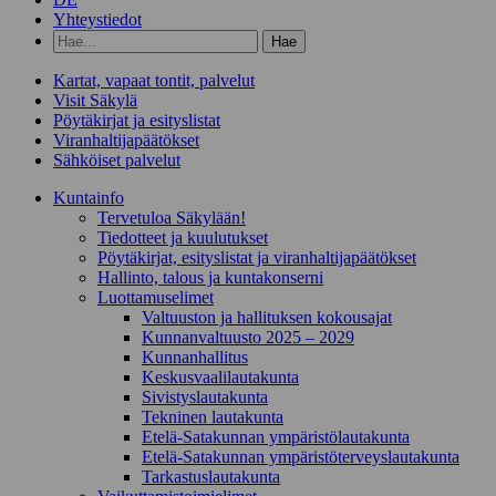
Yhteystiedot
Hae
hakusanalla:
Kartat, vapaat tontit, palvelut
Visit Säkylä
Pöytäkirjat ja esityslistat
Viranhaltijapäätökset
Sähköiset palvelut
Kunta­info
Tervetuloa Säkylään!
Tiedotteet ja kuulutukset
Pöytäkirjat, esityslistat ja viranhaltijapäätökset
Hallinto, talous ja kuntakonserni
Luottamuselimet
Valtuuston ja hallituksen kokousajat
Kunnanvaltuusto 2025 – 2029
Kunnanhallitus
Keskusvaalilautakunta
Sivistyslautakunta
Tekninen lautakunta
Etelä-Satakunnan ympäristölautakunta
Etelä-Satakunnan ympäristöterveyslautakunta
Tarkastuslautakunta