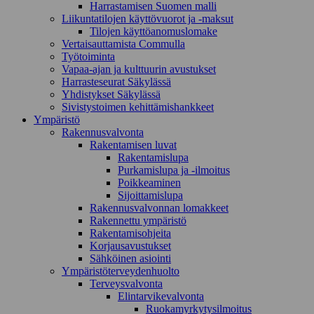
Harrastamisen Suomen malli
Liikuntatilojen käyttövuorot ja -maksut
Tilojen käyttöanomuslomake
Vertaisauttamista Commulla
Työtoiminta
Vapaa-ajan ja kulttuurin avustukset
Harrasteseurat Säkylässä
Yhdistykset Säkylässä
Sivistystoimen kehittämishankkeet
Ympä­ristö
Rakennusvalvonta
Rakentamisen luvat
Rakentamislupa
Purkamislupa ja -ilmoitus
Poikkeaminen
Sijoittamislupa
Rakennusvalvonnan lomakkeet
Rakennettu ympäristö
Rakentamisohjeita
Korjausavustukset
Sähköinen asiointi
Ympäristöterveydenhuolto
Terveysvalvonta
Elintarvikevalvonta
Ruokamyrkytysilmoitus