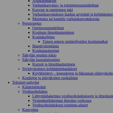
Asiakasmaksut
Varhaiskasvatus- ja esiopetussuunnitelmat
Kasvun ja oppimisen tuki
Varhaiskasvatuksen laadun arviointi ja kehittämine
Muistutus tai kantelu varhaiskasvatuksesta
Perusopetus
Opetussuunnitelmat
Kouluun ilmoittautuminen
Koulukuljetus
Toisen asteen opiskelijoiden koulumatkat
Iltapäivätoiminta
Koulutapaturmat
Säkylän seudun lukio
Säkylän kansalaisopisto
Kurssit ja ilmoittautuminen
Sivistystoimen kehittämishankkeet
Köyliönjärvi – legendojen ja liikunnan elämyskoh
Koulujen ja päiväkotien ruokalistat
Tekniset palvelut
Kiinteistötoimi
Vesihuoltolaitos
Liittymishakemus vesihuoltolaitokseen ja ilmoitus
Vesimittarilukeman ilmoitus verkossa
Vesihuoltolaitoksen toiminta-alueet
Kaavoitus