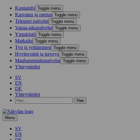
Kunta­info
Toggle menu
Kasvatus ja opetus
Toggle menu
Tekniset palvelut
Toggle menu
Vapaa-aika­palvelut
Toggle menu
Ympä­ristö
Toggle menu
Mat­kailu
Toggle menu
Työ ja yrittä­minen
Toggle menu
Hyvinvointi ja terveys
Toggle menu
Maahanmuuttopalvelut
Toggle menu
Yhteystiedot
SV
EN
DE
Yhteystiedot
Hae
hakusanalla:
Menu
SV
EN
DE