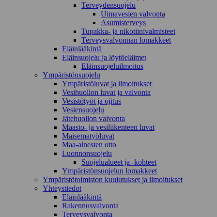
Terveydensuojelu
Uimavesien valvonta
Asumisterveys
Tupakka- ja nikotiinivalmisteet
Terveysvalvonnan lomakkeet
Eläinlääkintä
Eläinsuojelu ja löytöeläimet
Eläinsuojeluilmoitus
Ympäristönsuojelu
Ympäristöluvat ja ilmoitukset
Vesihuollon luvat ja valvonta
Vesistötyöt ja ojitus
Vesiensuojelu
Jätehuollon valvonta
Maasto- ja vesiliikenteen luvat
Maisematyöluvat
Maa-ainesten otto
Luonnonsuojelu
Suojelualueet ja -kohteet
Ympäristönsuojelun lomakkeet
Ympäristötoimiston kuulutukset ja ilmoitukset
Yhteystiedot
Eläinlääkintä
Rakennusvalvonta
Terveysvalvonta