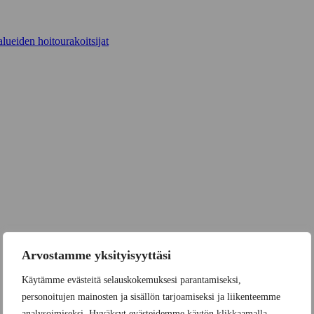
lueiden hoitourakoitsijat
Arvostamme yksityisyyttäsi
Käytämme evästeitä selauskokemuksesi parantamiseksi,
personoitujen mainosten ja sisällön tarjoamiseksi ja liikenteemme
analysoimiseksi. Hyväksyt evästeidemme käytön klikkaamalla