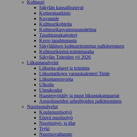
Kulttuuri
Säkylän kansallispuvut
Kotiseutuarkisto
Kuvataide
Kulttuurikohteita
Kulttuurikasvatussuunnitelma
Tapahtumakalenteri
Kerro tapahtumasta
Säkyläläisen kulttuuritoimijan palkitseminen
Kulttuurikipinä-toimintaraha
Säkylän Taiteiden yö 2026
Liikuntapalvelut
Liikunta-alueet ja toiminta
Liikuntatilojen varauskalenteri Timle
Liikuntaneuvonta
Ulkoilu
Uimakoulut
Haastepyöräily ja muut liikuntakampanjat
Ansioituneiden urheilijoiden palkitseminen
Nuorisopalvelut
Koulunuorisotyö
Etsivä nuorisotyö
Nuorisotyö- ja tilat
Tryki
Nuorisovaltuusto