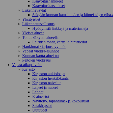
Kaavoitushankkeet
Kaavoituskatsaukset
Liikenneväylät
Säkylän kunnan katualueiden ja kiinteistöjen piha-a
Yksityistiet
Liikenneturvallisuus
Hyödyllisiä linkkejä ja materiaaleja
Yleiset alueet
Tontit Säkylän alueella
Leiritien tontit, kartta ja hintatiedot
Hankinnat / tarjouspyynnöt
Vapaat vuokra-asunnot
Kunnan kartta-aineistot
Peltojen vuokraus
Vapaa-aika­palvelut
Kirjasto
Kirjaston aukioloajat
Kirjaston henkilökunta
Kirjaston palvelut
Lapset ja nuoret
Lehdet
E-aineistot
Näyttely-, tapahtuma- ja kokoustilat
Satakirjastot
Uutuudet