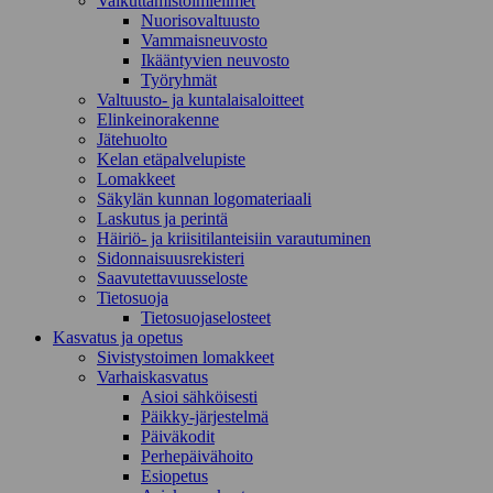
Vaikuttamistoimielimet
Nuorisovaltuusto
Vammaisneuvosto
Ikääntyvien neuvosto
Työryhmät
Valtuusto- ja kuntalaisaloitteet
Elinkeinorakenne
Jätehuolto
Kelan etäpalvelupiste
Lomakkeet
Säkylän kunnan logomateriaali
Laskutus ja perintä
Häiriö- ja kriisitilanteisiin varautuminen
Sidonnaisuusrekisteri
Saavutettavuusseloste
Tietosuoja
Tietosuojaselosteet
Kasvatus ja opetus
Sivistystoimen lomakkeet
Varhaiskasvatus
Asioi sähköisesti
Päikky-järjestelmä
Päiväkodit
Perhepäivähoito
Esiopetus