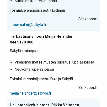
Katselmukset Huittisissa
Toimialue ensisijaisesti Huittinen
Sähköposti
jesse.salmi@sakyla.fi
Tarkastusinsinööri Merja Helander
044 5170 006
Säkylän toimipiste
Viranomaiskatselmusten suoritus lupa-asioissa
Neuvonta lupa-asioissa
Toimialue ensisijaisesti Eura ja Säkylä
Sähköposti
merja.helander@sakyla.fi
Hallintopalvelusihteeri Riikka Valtonen