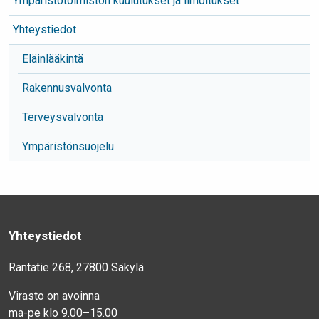
Ympäristötoimiston kuulutukset ja ilmoitukset
Yhteystiedot
Eläinlääkintä
Rakennusvalvonta
Terveysvalvonta
Ympäristönsuojelu
Yhteystiedot
Rantatie 268, 27800 Säkylä
Virasto on avoinna
ma-pe klo 9.00–15.00