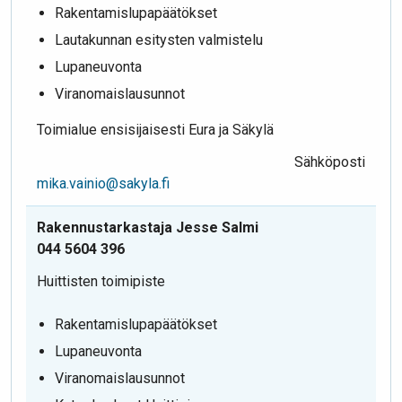
Rakentamislupapäätökset
Lautakunnan esitysten valmistelu
Lupaneuvonta
Viranomaislausunnot
Toimialue ensisijaisesti Eura ja Säkylä
Sähköposti
mika.vainio@sakyla.fi
Rakennustarkastaja Jesse Salmi
044 5604 396
Huittisten toimipiste
Rakentamislupapäätökset
Lupaneuvonta
Viranomaislausunnot