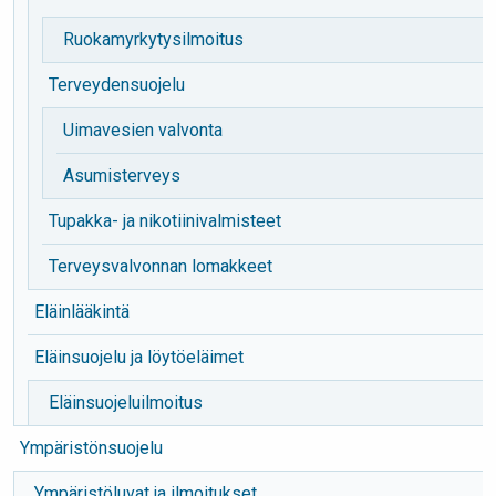
Ruokamyrkytysilmoitus
Terveydensuojelu
Uimavesien valvonta
Asumisterveys
Tupakka- ja nikotiinivalmisteet
Terveysvalvonnan lomakkeet
Eläinlääkintä
Eläinsuojelu ja löytöeläimet
Eläinsuojeluilmoitus
Ympäristönsuojelu
Ympäristöluvat ja ilmoitukset