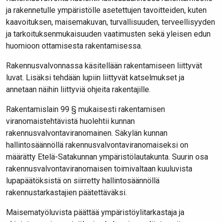
ja rakennetulle ympäristölle asetettujen tavoitteiden, kuten
kaavoituksen, maisemakuvan, turvallisuuden, terveellisyyden
ja tarkoituksenmukaisuuden vaatimusten sekä yleisen edun
huomioon ottamisesta rakentamisessa.
Rakennusvalvonnassa käsitellään rakentamiseen liittyvät
luvat. Lisäksi tehdään lupiin liittyvät katselmukset ja
annetaan näihin liittyviä ohjeita rakentajille.
Rakentamislain 99 § mukaisesti rakentamisen
viranomaistehtävistä huolehtii kunnan
rakennusvalvontaviranomainen. Säkylän kunnan
hallintosäännöllä rakennusvalvontaviranomaiseksi on
määrätty Etelä-Satakunnan ympäristölautakunta. Suurin osa
rakennusvalvontaviranomaisen toimivaltaan kuuluvista
lupapäätöksistä on siirretty hallintosäännöllä
rakennustarkastajien päätettäväksi.
Maisematyöluvista päättää ympäristöylitarkastaja ja