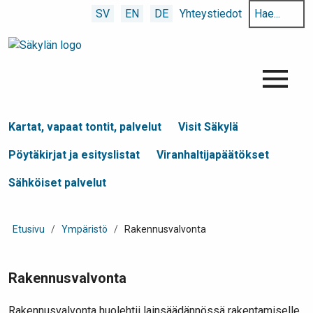
Hae
SV
EN
DE
Yhteystiedot
hakusanalla:
Menu
Kartat, vapaat tontit, palvelut
Visit Säkylä
Pöytäkirjat ja esityslistat
Viranhaltijapäätökset
Sähköiset palvelut
Etusivu
/
Ympäristö
/
Rakennusvalvonta
Rakennusvalvonta
Rakennusvalvonta huolehtii lainsäädännössä rakentamiselle