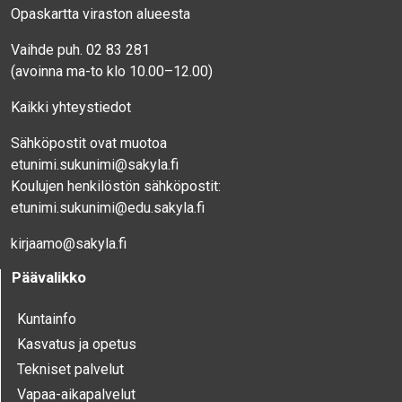
Opaskartta viraston alueesta
Vaihde puh. 02 83 281
(avoinna ma-to klo 10.00–12.00)
Kaikki yhteystiedot
Sähköpostit ovat muotoa
etunimi.sukunimi@sakyla.fi
Koulujen henkilöstön sähköpostit:
etunimi.sukunimi@edu.sakyla.fi
kirjaamo@sakyla.fi
Päävalikko
Kunta­info
Kasvatus ja opetus
Tekniset palvelut
Vapaa-aika­palvelut