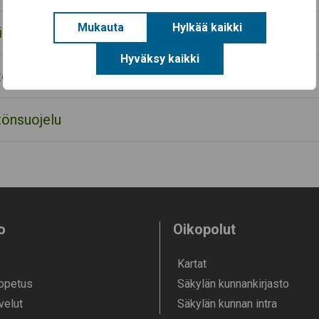
Mukauta
Hylkää kaikki
iet
Hyväksy kaikki
önsuojelu
önsuojelu
o
Oikopolut
Kartat
 opetus
Säkylän kunnankirjasto
velut
Säkylän kunnan intra