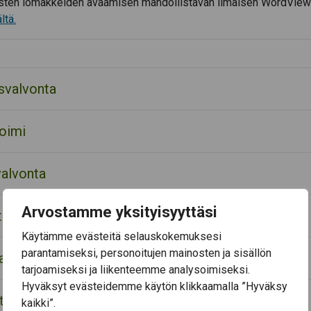
ten lomakkeiden avaamisen mahdollistavan ilmaisen WordView
ltä.
svalvonta
toimi
alvonta
Arvostamme yksityisyyttäsi
to
Käytämme evästeitä selauskokemuksesi
parantamiseksi, personoitujen mainosten ja sisällön
asvatus
tarjoamiseksi ja liikenteemme analysoimiseksi.
Hyväksyt evästeidemme käytön klikkaamalla ”Hyväksy
to
kaikki”.