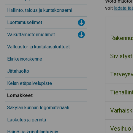
Word-muotois
voit
ladata tää
Hallinto, talous ja kuntakonserni
Luottamuselimet
Toggle menu
Vaikuttamistoimielimet
Toggle menu
Rakennu
Valtuusto- ja kuntalaisaloitteet
Sivistys
Elinkeinorakenne
Jätehuolto
Terveysv
Kelan etäpalvelupiste
Tiehallin
Lomakkeet
Säkylän kunnan logomateriaali
Varhaisk
Laskutus ja perintä
Vesihuol
Häiriö- ja kriisitilanteisiin