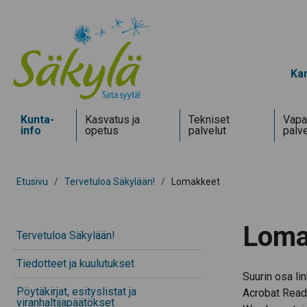
Kar
Kunta­
Kasvatus ja
Tekniset
Vapa
info
opetus
palvelut
palve
Etusivu
/
Tervetuloa Säkylään!
/
Lomakkeet
Loma
Tervetuloa Säkylään!
Tiedotteet ja kuulutukset
Suurin osa li
Pöytäkirjat, esityslistat ja
Acrobat Read
viranhaltijapäätökset