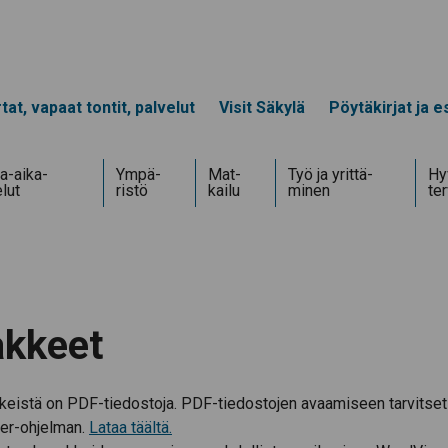
tat, vapaat tontit, palvelut
Visit Säkylä
Pöytäkirjat ja es
a-aika­
Ympä­
Mat­
Työ ja yrittä­
Hyv
lut
ristö
kailu
minen
te
kkeet
nkeistä on PDF-tiedostoja. PDF-tiedostojen avaamiseen tarvitset
er-ohjelman.
Lataa täältä.