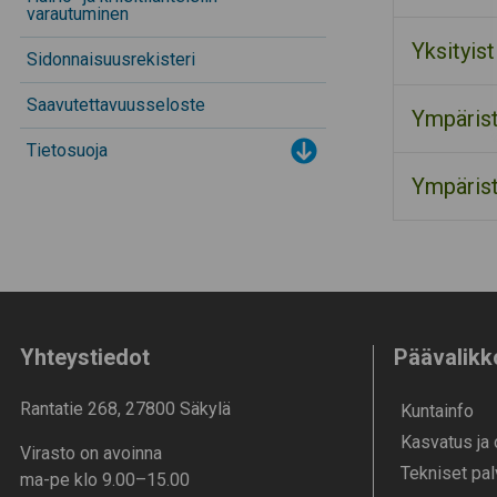
varautuminen
Yksityist
Sidonnaisuusrekisteri
Saavutettavuusseloste
Ympärist
Tietosuoja
Toggle menu
Ympärist
Yhteystiedot
Päävalikk
Rantatie 268, 27800 Säkylä
Kunta­info
Kasvatus ja
Virasto on avoinna
Tekniset pal
ma-pe klo 9.00–15.00