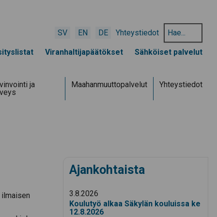
Hae
SV
EN
DE
Yhteystiedot
hakusanalla:
ityslistat
Viranhaltijapäätökset
Sähköiset palvelut
invointi ja
Maahanmuuttopalvelut
Yhteystiedot
rveys
Ajankohtaista
3.8.2026
 ilmaisen
Koulutyö alkaa Säkylän kouluissa ke
12.8.2026